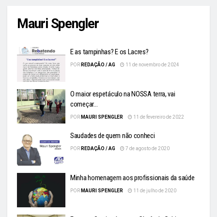
Mauri Spengler
E as tampinhas? E os Lacres?
POR
REDAÇÃO / AG
11 de novembro de 2024
O maior espetáculo na NOSSA terra, vai
começar…
POR
MAURI SPENGLER
11 de fevereiro de 2022
Saudades de quem não conheci
POR
REDAÇÃO / AG
7 de agosto de 2020
Minha homenagem aos profissionais da saúde
POR
MAURI SPENGLER
11 de julho de 2020