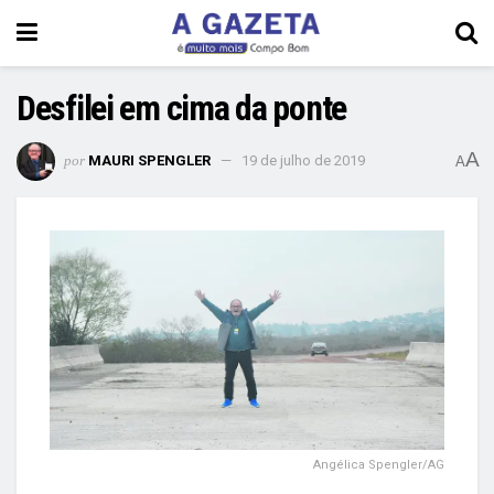
Desfilei em cima da ponte
A
por
MAURI SPENGLER
19 de julho de 2019
A
Angélica Spengler/AG