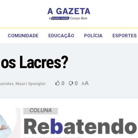
COMUNIDADE
EDUCAÇÃO
POLÍCIA
ESPORTES
 os Lacres?
A
0
0
unistas
,
Mauri Spengler
A