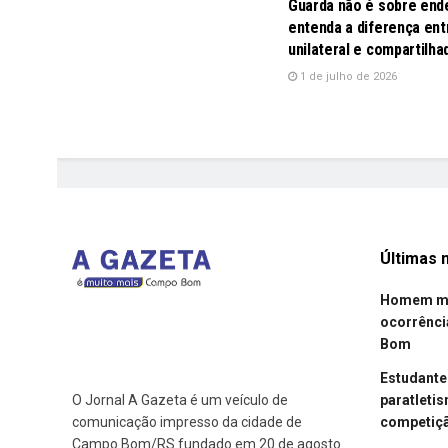
Guarda não é sobre end
entenda a diferença ent
unilateral e compartilha
1 de julho de 2026
Últimas n
Homem mor
ocorrênci
Bom
Estudant
paratleti
O Jornal A Gazeta é um veículo de
competiçã
comunicação impresso da cidade de
Campo Bom/RS fundado em 20 de agosto