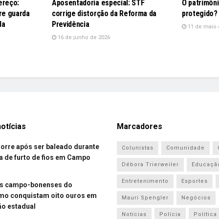
ereço:
Aposentadoria especial: STF
O patrimôn
re guarda
corrige distorção da Reforma da
protegido?
da
Previdência
11 de maio 
16 de junho de 2026
otícias
Marcadores
re após ser baleado durante
Colunistas
Comunidade
a de furto de fios em Campo
Débora Trierweiler
Educaçã
Entretenimento
Esportes
es campo-bonenses do
smo conquistam oito ouros em
Mauri Spengler
Negócios
o estadual
Notícias
Polícia
Política