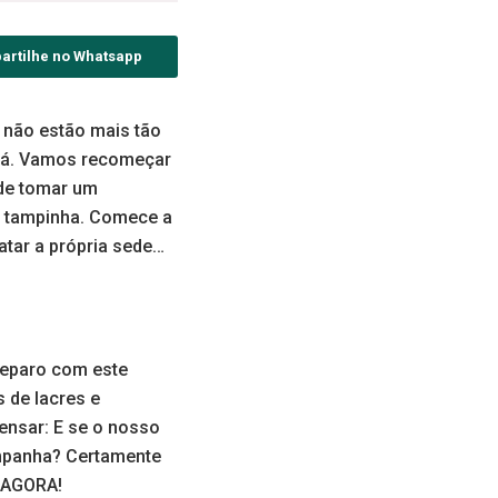
artilhe no Whatsapp
 não estão mais tão
 lá. Vamos recomeçar
 de tomar um
 a tampinha. Comece a
tar a própria sede…
deparo com este
 de lacres e
ensar: E se o nosso
ampanha? Certamente
 AGORA!