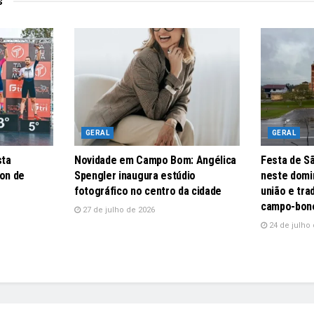
s
GERAL
GERAL
sta
Novidade em Campo Bom: Angélica
Festa de S
lon de
Spengler inaugura estúdio
neste domin
fotográfico no centro da cidade
união e tr
campo-bon
27 de julho de 2026
24 de julho 