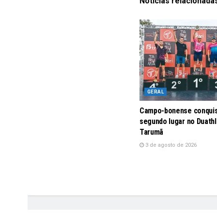
Notícias
relacionada
GERAL
Campo-bonense conqui
segundo lugar no Duath
Tarumã
3 de agosto de 2026