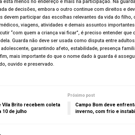
ça está menos no endereço e mais na participação. Na guarda
ada de decisões, embora o outro continue com direitos e de
s devem participar das escolhas relevantes da vida do filho,
 médicos, viagens, atividades e demais assuntos importantes
scutir “com quem a criança vai ficar”, é preciso entender que
 dela. Guarda não deve ser usada como disputa entre adult
 adolescente, garantindo afeto, estabilidade, presença famili
 fim, mais importante do que o nome dado à guarda é assegur
do, ouvido e preservado.
Próximo post
 Vila Brito recebem coleta
Campo Bom deve enfrentar
 10 de julho
inverno, com frio e instab