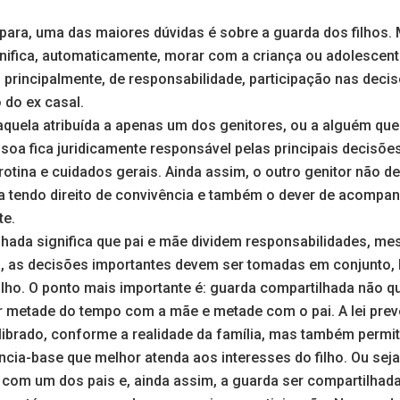
ara, uma das maiores dúvidas é sobre a guarda dos filhos. 
ignifica, automaticamente, morar com a criança ou adolescen
, principalmente, de responsabilidade, participação nas dec
o do ex casal.
 aquela atribuída a apenas um dos genitores, ou a alguém que 
soa fica juridicamente responsável pelas principais decisões 
otina e cuidados gerais. Ainda assim, o outro genitor não d
nua tendo direito de convivência e também o dever de acompa
te.
lhada significa que pai e mãe dividem responsabilidades, 
o, as decisões importantes devem ser tomadas em conjunto
ilho. O ponto mais importante é: guarda compartilhada não qu
r metade do tempo com a mãe e metade com o pai. A lei pre
librado, conforme a realidade da família, mas também permit
cia-base que melhor atenda aos interesses do filho. Ou seja
 com um dos pais e, ainda assim, a guarda ser compartilhada