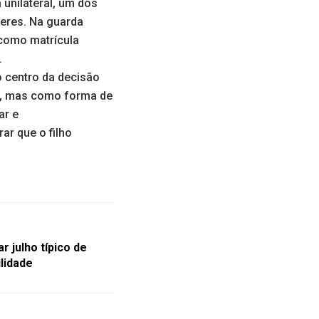
 unilateral, um dos
veres. Na guarda
 como matrícula
.
 o centro da decisão
os, mas como forma de
ar e
ar que o filho
 julho típico de
ilidade