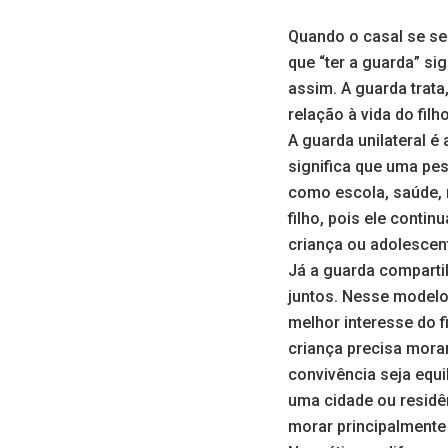
Quando o casal se sep
que “ter a guarda” s
assim. A guarda trata
relação à vida do filh
A guarda unilateral é
significa que uma pes
como escola, saúde, r
filho, pois ele conti
criança ou adolescen
Já a guarda comparti
juntos. Nesse model
melhor interesse do f
criança precisa mora
convivência seja equi
uma cidade ou residên
morar principalmente