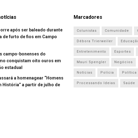
otícias
Marcadores
re após ser baleado durante
Colunistas
Comunidade
a de furto de fios em Campo
Débora Trierweiler
Educaçã
Entretenimento
Esportes
es campo-bonenses do
smo conquistam oito ouros em
Mauri Spengler
Negócios
o estadual
Notícias
Polícia
Política
assará a homenagear “Homens
Processando Ideias
Saúde
História” a partir de julho de