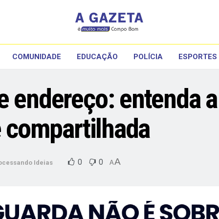
COMUNIDADE
EDUCAÇÃO
POLÍCIA
ESPORTES
e endereço: entenda a 
e compartilhada
A
0
0
ocessando Ideias
A