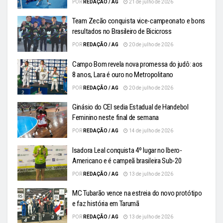
POR
REDAÇÃO / AG
21 de julho de 2026
Team Zecão conquista vice-campeonato e bons
resultados no Brasileiro de Bicicross
POR
REDAÇÃO / AG
20 de julho de 2026
Campo Bom revela nova promessa do judô: aos
8 anos, Lara é ouro no Metropolitano
POR
REDAÇÃO / AG
20 de julho de 2026
Ginásio do CEI sedia Estadual de Handebol
Feminino neste final de semana
POR
REDAÇÃO / AG
14 de julho de 2026
Isadora Leal conquista 4º lugar no Ibero-
Americano e é campeã brasileira Sub-20
POR
REDAÇÃO / AG
13 de julho de 2026
MC Tubarão vence na estreia do novo protótipo
e faz história em Tarumã
POR
REDAÇÃO / AG
13 de julho de 2026