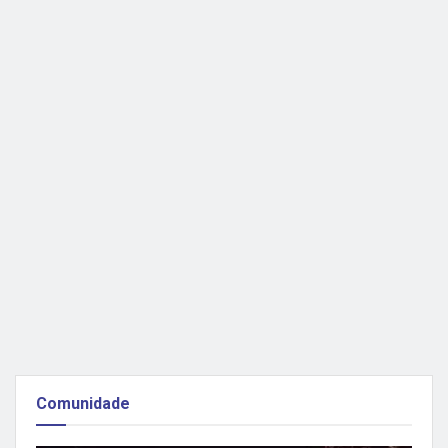
SAÚDE
Campo Bom garante R$ 12 milhões para ressonância
magnética e modernização do Hospital Lauro Reus
Novo PA 24h registra aumento de 34% nos
atendimentos em um ano
Comunidade