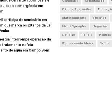
atinge cerca de 100 imóveis e
Colunistas
Comunidade
equipes de emergência em
Débora Trierweiler
Educaçã
om
Entretenimento
Esportes
vil participa de seminário em
 que marca os 20 anos da Lei
Mauri Spengler
Negócios
Penha
Notícias
Polícia
Política
energia interrompe operação da
Processando Ideias
Saúde
e tratamento e afeta
mento de água em Campo Bom