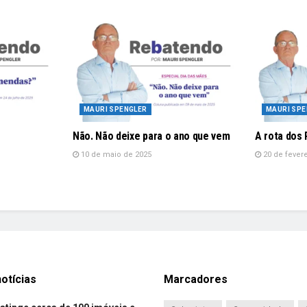
MAURI SPENGLER
MAURI SPE
Não. Não deixe para o ano que vem
A rota dos
10 de maio de 2025
20 de fevere
otícias
Marcadores