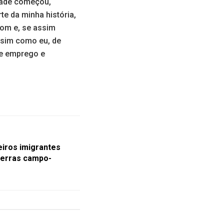
idade começou,
te da minha história,
Bom e, se assim
ssim como eu, de
de emprego e
eiros imigrantes
terras campo-