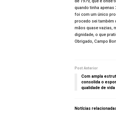
de 1979, que é onde 
quando tinha apenas 2
foi com um único pro
procedo sei também q
mãos quase vazias, m
dignidade, o que pra
Obrigado, Campo Bom!
Post Anterior
Com ampla estrut
consolida o espo
qualidade de vida
Notícias
relacionada