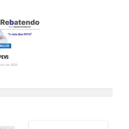
NGLER
 PEVS
iro de 2025