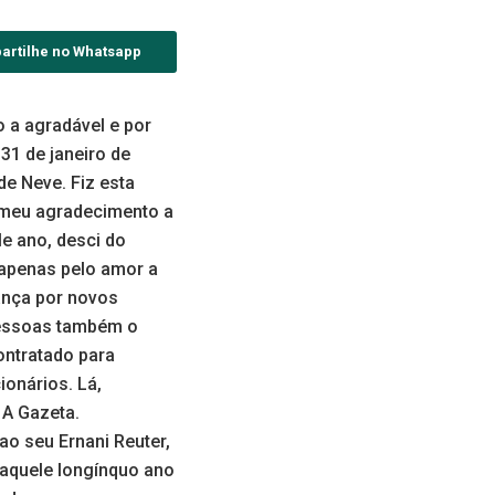
artilhe no Whatsapp
o a agradável e por
31 de janeiro de
e Neve. Fiz esta
e meu agradecimento a
e ano, desci do
o apenas pelo amor a
ança por novos
 pessoas também o
ontratado para
ionários. Lá,
 A Gazeta.
ao seu Ernani Reuter,
naquele longínquo ano