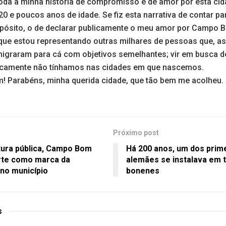
toda a minha história de compromisso e de amor por esta c
0 e poucos anos de idade. Se fiz esta narrativa de contar par
pósito, o de declarar publicamente o meu amor por Campo 
ue estou representando outras milhares de pessoas que, a
igraram para cá com objetivos semelhantes; vir em busca 
ticamente não tínhamos nas cidades em que nascemos.
 Parabéns, minha querida cidade, que tão bem me acolheu.
Próximo post
ura pública, Campo Bom
Há 200 anos, um dos prim
rte como marca da
alemães se instalava em 
 no município
bonenes
s