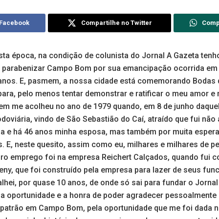
 Facebook
Compartilhe no Twitter
Comp
ta época, na condição de colunista do Jornal A Gazeta tenh
 de parabenizar Campo Bom por sua emancipação ocorrida em 
 anos. E, pasmem, a nossa cidade está comemorando Bodas d
para, pelo menos tentar demonstrar e ratificar o meu amor 
bem me acolheu no ano de 1979 quando, em 8 de junho daquel
 rodoviária, vindo de São Sebastião do Caí, atraído que fui nã
a e há 46 anos minha esposa, mas também por muita esper
is. E, neste quesito, assim como eu, milhares e milhares de
iro emprego foi na empresa Reichert Calçados, quando fui c
eny, que foi construído pela empresa para lazer de seus func
hei, por quase 10 anos, de onde só sai para fundar o Jornal
e a oportunidade e a honra de poder agradecer pessoalmente 
 patrão em Campo Bom, pela oportunidade que me foi dada 