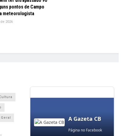
dem ter ultrapassado 90
guns pontos de Campo
a meteorologista
 de 2026
Cultura
o
A Gazeta CB
Geral
Página no Facebook