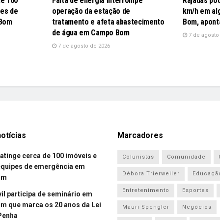
de 100
Falta de energia interrompe
Rajadas po
pes de
operação da estação de
km/h em al
 Bom
tratamento e afeta abastecimento
Bom, apont
de água em Campo Bom
7 de agosto
7 de agosto de 2026
otícias
Marcadores
atinge cerca de 100 imóveis e
Colunistas
Comunidade
equipes de emergência em
Débora Trierweiler
Educaçã
om
Entretenimento
Esportes
vil participa de seminário em
 que marca os 20 anos da Lei
Mauri Spengler
Negócios
Penha