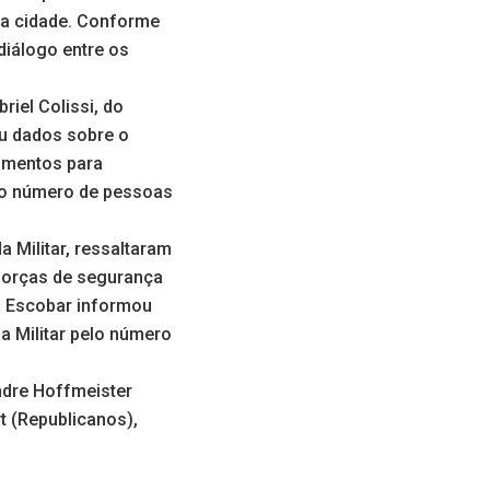
da cidade. Conforme
iálogo entre os
riel Colissi, do
ou dados sobre o
amentos para
 do número de pessoas
 Militar, ressaltaram
 forças de segurança
0, Escobar informou
a Militar pelo número
ndre Hoffmeister
t (Republicanos),