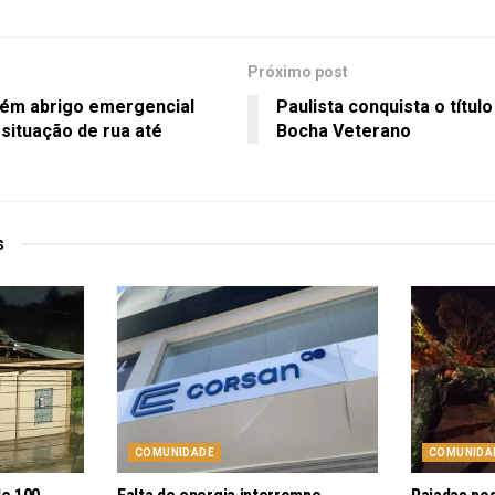
Próximo post
m abrigo emergencial
Paulista conquista o títul
situação de rua até
Bocha Veterano
s
COMUNIDADE
COMUNIDA