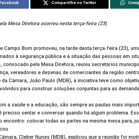
 Facebook
Compartilhe no Twitter
Comp
la Mesa Diretora ocorreu nesta terça-feira (23
)
e Campo Bom promoveu, na tarde desta terça-feira (23), um
ionados à segurança pública e à situação das pessoas em sit
, convocado pela Mesa Diretora, reuniu secretários municipa
nça, vereadores e dezenas de comerciantes da região centra
 da Câmara, João Paulo (MDB), a iniciativa teve como objeti
nvolvidos para construir soluções conjuntas para as demand
com a saúde e a educação, são sempre as pautas mais import
é preciso sentar e conversar quando há algum problema. Esse
encontro: colocar todas as partes na mesma mesa para, ju
acou.
Câmara, Cleber Nunes (MDB), explicou que a reunião foi moti