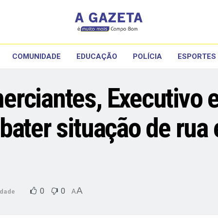
COMUNIDADE
EDUCAÇÃO
POLÍCIA
ESPORTES
rciantes, Executivo e
bater situação de rua
A
0
0
dade
A