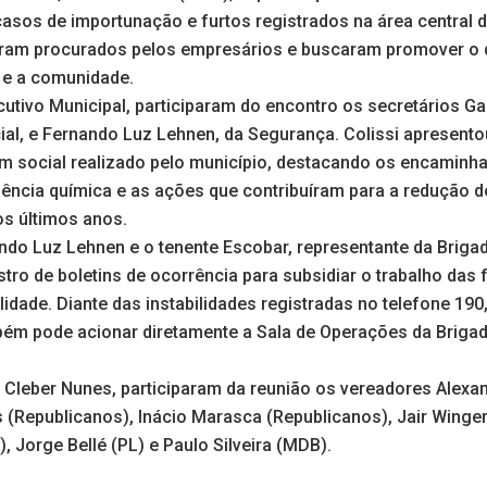
asos de importunação e furtos registrados na área central 
oram procurados pelos empresários e buscaram promover o d
 e a comunidade.
tivo Municipal, participaram do encontro os secretários Gab
al, e Fernando Luz Lehnen, da Segurança. Colissi apresent
m social realizado pelo município, destacando os encaminh
ência química e as ações que contribuíram para a redução
os últimos anos.
ndo Luz Lehnen e o tenente Escobar, representante da Brigada
stro de boletins de ocorrência para subsidiar o trabalho das
idade. Diante das instabilidades registradas no telefone 19
ém pode acionar diretamente a Sala de Operações da Brigad
 Cleber Nunes, participaram da reunião os vereadores Alexa
 (Republicanos), Inácio Marasca (Republicanos), Jair Winger
 Jorge Bellé (PL) e Paulo Silveira (MDB).