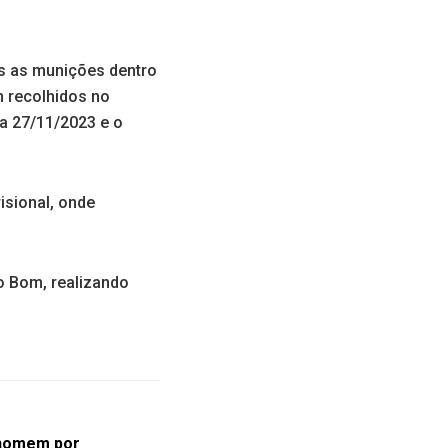
as as munições dentro
m recolhidos no
a 27/11/2023 e o
isional, onde
o Bom, realizando
 homem por