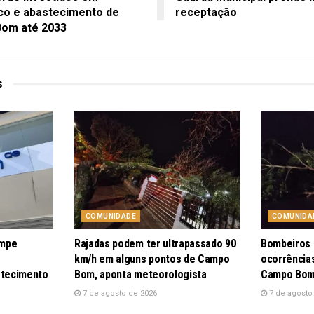
co e abastecimento de
receptação
om até 2033
s
COMUNIDADE
COMUNIDA
ompe
Rajadas podem ter ultrapassado 90
Bombeiros 
km/h em alguns pontos de Campo
ocorrência
stecimento
Bom, aponta meteorologista
Campo Bo
7 de agosto de 2026
7 de agosto