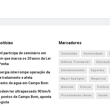
otícias
Marcadores
vil participa de seminário em
Colunistas
Comunidade
 que marca os 20 anos da Lei
Débora Trierweiler
Educaçã
Penha
Entretenimento
Esportes
energia interrompe operação da
e tratamento e afeta
Mauri Spengler
Negócios
mento de água em Campo Bom
Notícias
Polícia
Política
odem ter ultrapassado 90 km/h
Processando Ideias
Saúde
 pontos de Campo Bom, aponta
gista