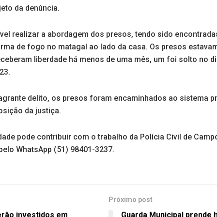
jeto da denúncia.
ível realizar a abordagem dos presos, tendo sido encontrad
arma de fogo no matagal ao lado da casa. Os presos estava
receberam liberdade há menos de uma mês, um foi solto no di
23.
agrante delito, os presos foram encaminhados ao sistema pr
sição da justiça.
ade pode contribuir com o trabalho da Polícia Civil de Camp
pelo WhatsApp (51) 98401-3237.
Próximo post
erão investidos em
Guarda Municipal prende