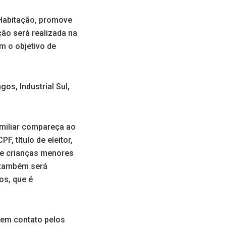
 Habitação, promove
ção será realizada na
m o objetivo de
os, Industrial Sul,
amiliar compareça ao
, título de eleitor,
 de crianças menores
a também será
os, que é
 em contato pelos