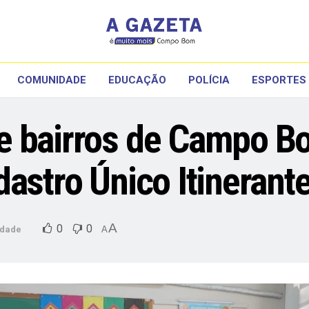
COMUNIDADE
EDUCAÇÃO
POLÍCIA
ESPORTES
e bairros de Campo B
dastro Único Itinerant
A
0
0
dade
A