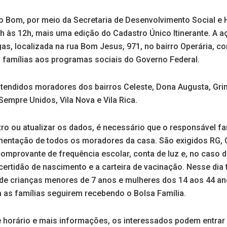
o Bom, por meio da Secretaria de Desenvolvimento Social e
h às 12h, mais uma edição do Cadastro Único Itinerante. A a
s, localizada na rua Bom Jesus, 971, no bairro Operária, co
s famílias aos programas sociais do Governo Federal.
tendidos moradores dos bairros Celeste, Dona Augusta, Gring
 Sempre Unidos, Vila Nova e Vila Rica.
tro ou atualizar os dados, é necessário que o responsável f
entação de todos os moradores da casa. São exigidos RG, CPF
 comprovante de frequência escolar, conta de luz e, no caso
certidão de nascimento e a carteira de vacinação. Nesse di
de crianças menores de 7 anos e mulheres dos 14 aos 44 an
a as famílias seguirem recebendo o Bolsa Família.
horário e mais informações, os interessados podem entrar