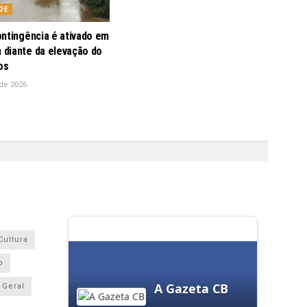
DE
ontingência é ativado em
diante da elevação do
os
de 2026
Cultura
o
A Gazeta CB
Geral