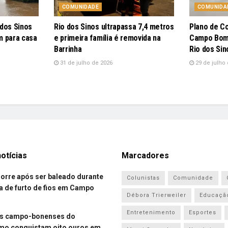
COMUNIDADE
COMUNIDA
 dos Sinos
Rio dos Sinos ultrapassa 7,4 metros
Plano de C
m para casa
e primeira família é removida na
Campo Bom 
Barrinha
Rio dos Sin
31 de julho de 2026
29 de julho 
otícias
Marcadores
re após ser baleado durante
Colunistas
Comunidade
a de furto de fios em Campo
Débora Trierweiler
Educaçã
Entretenimento
Esportes
es campo-bonenses do
smo conquistam oito ouros em