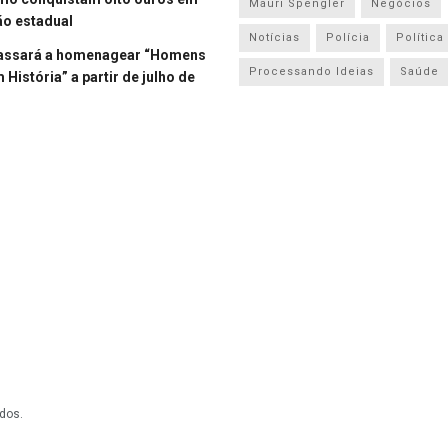
Mauri Spengler
Negócios
o estadual
Notícias
Polícia
Política
assará a homenagear “Homens
Processando Ideias
Saúde
História” a partir de julho de
dos.