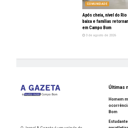
COMUNIDADE
Após cheia, nível do Rio
baixa e famílias retorna
em Campo Bom
3 de agosto de 2026
Últimas n
Homem mor
ocorrênci
Bom
Estudant
paratleti
O Jornal A Gazeta é um veículo de