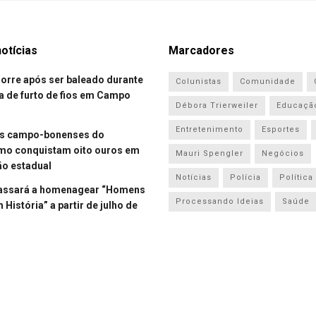
otícias
Marcadores
re após ser baleado durante
Colunistas
Comunidade
a de furto de fios em Campo
Débora Trierweiler
Educaçã
Entretenimento
Esportes
es campo-bonenses do
smo conquistam oito ouros em
Mauri Spengler
Negócios
o estadual
Notícias
Polícia
Política
assará a homenagear “Homens
Processando Ideias
Saúde
História” a partir de julho de