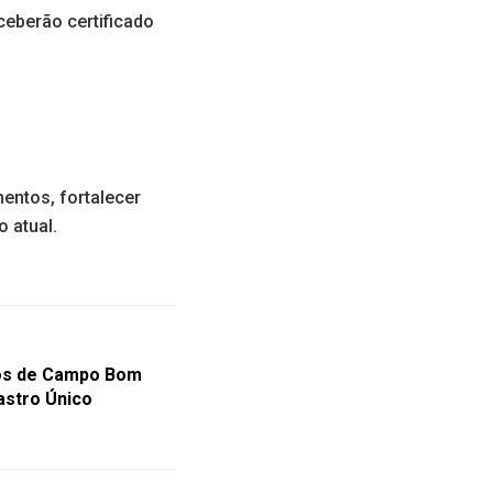
eceberão certificado
entos, fortalecer
 atual.
os de Campo Bom
astro Único