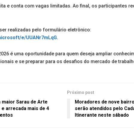
ita e conta com vagas limitadas. Ao final, os participantes r
er realizadas pelo formulário eletrônico:
.microsoft/e/UUANr7mLqG
.
026 é uma oportunidade para quem deseja ampliar conhecim
onais e se preparar para os desafios do mercado de trabalho
Próximo post
maior Sarau de Arte
Moradores de nove bairr
 e arrecada mais de 4
serão atendidos pelo Cad
mentos
Itinerante neste sábado