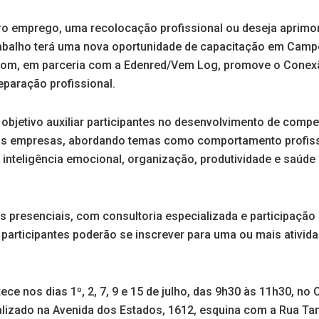
o emprego, uma recolocação profissional ou deseja aprimor
abalho terá uma nova oportunidade de capacitação em Camp
m, em parceria com a Edenred/Vem Log, promove o Conexã
reparação profissional.
 objetivo auxiliar participantes no desenvolvimento de comp
las empresas, abordando temas como comportamento profiss
s, inteligência emocional, organização, produtividade e saúd
s presenciais, com consultoria especializada e participação
 participantes poderão se inscrever para uma ou mais ativi
e nos dias 1º, 2, 7, 9 e 15 de julho, das 9h30 às 11h30, no
alizado na Avenida dos Estados, 1612, esquina com a Rua T