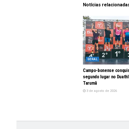
Notícias
relacionada
GERAL
Campo-bonense conqui
segundo lugar no Duath
Tarumã
3 de agosto de 2026