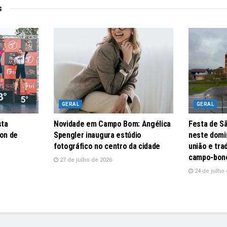
s
GERAL
GERAL
sta
Novidade em Campo Bom: Angélica
Festa de S
lon de
Spengler inaugura estúdio
neste domin
fotográfico no centro da cidade
união e tr
campo-bon
27 de julho de 2026
24 de julho 