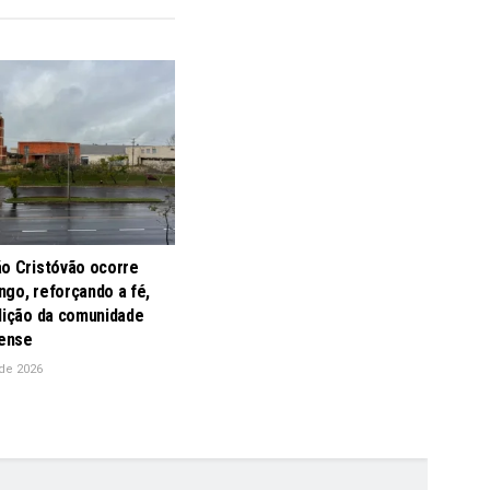
ão Cristóvão ocorre
go, reforçando a fé,
adição da comunidade
ense
de 2026