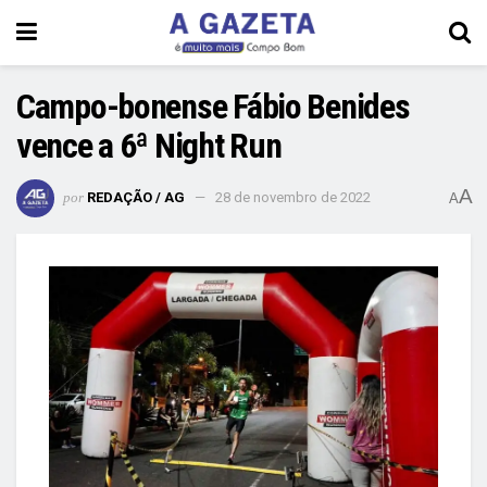
Campo-bonense Fábio Benides
vence a 6ª Night Run
A
por
REDAÇÃO / AG
28 de novembro de 2022
A