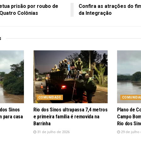
fetua prisão por roubo de
Confira as atrações do fi
 Quatro Colônias
da Integração
s
COMUNIDADE
COMUNIDA
 dos Sinos
Rio dos Sinos ultrapassa 7,4 metros
Plano de C
m para casa
e primeira família é removida na
Campo Bom 
Barrinha
Rio dos Sin
31 de julho de 2026
29 de julho 