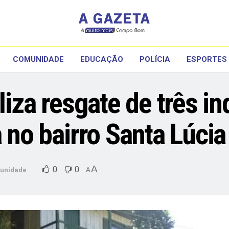
COMUNIDADE
EDUCAÇÃO
POLÍCIA
ESPORTES
aliza resgate de três i
a no bairro Santa Lúcia
A
0
0
unidade
A