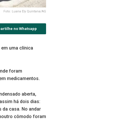
Foto: Luana Ely Quintana/AG
artilhe no Whatsapp
s em uma clínica
onde foram
sem medicamentos.
ondensado aberta,
ssim há dois dias:
 da casa. No andar
e noutro cômodo foram