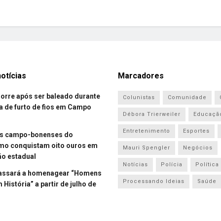
otícias
Marcadores
re após ser baleado durante
Colunistas
Comunidade
a de furto de fios em Campo
Débora Trierweiler
Educaçã
Entretenimento
Esportes
es campo-bonenses do
smo conquistam oito ouros em
Mauri Spengler
Negócios
o estadual
Notícias
Polícia
Política
assará a homenagear “Homens
Processando Ideias
Saúde
História” a partir de julho de