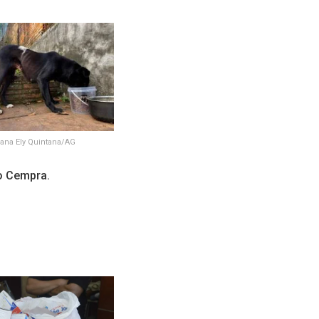
uana Ely Quintana/AG
o Cempra.