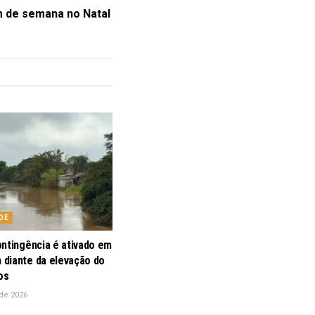
m de semana no Natal
DE
ontingência é ativado em
diante da elevação do
os
de 2026