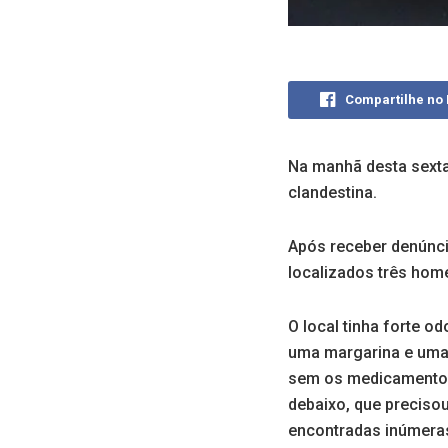
Compartilhe no
Na manhã desta sexta-
clandestina.
Após receber denúnci
localizados três ho
O local tinha forte o
uma margarina e umas
sem os medicamentos 
debaixo, que preciso
encontradas inúmeras