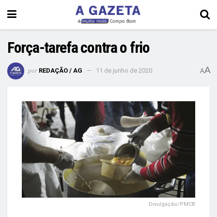
Força-tarefa contra o frio
A
por
REDAÇÃO / AG
11 de junho de 2020
A
Divulgação/PMCB