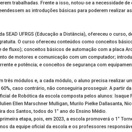
erem trabalhadas. Frente a isso, notou-se a necessidade de 
eendessem as introduções básicas para poderem realizar a
da SEAD UFRGS (Educação a Distância), ofereceu o curso, d
 gratuita. O curso ofereceu conteúdos como conceitos bási
 de fluxo); conceitos básicos de automação com a placa Ardu
nto de motores e comunicação com um computador; introdu
orrente e potência; e conceitos de segurança com equipamen
em três módulos e, a cada módulo, o aluno precisa realizar u
60%, caso contrário, não conseguiria prosseguir. A partir d
ficial de Robótica da escola composta pelos alunos: Isaque
ulien Ellen Marschner Mulligan, Murilo Pielke Dallasanta, Nic
ira dos Santos, todos do 1° ano do Ensino Médio.
primeira etapa, pois, em 2023, a escola promoverá o 1° Torne
nos da equipe oficial da escola e os professores responsávei