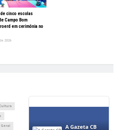
 de cinco escolas
 de Campo Bom
roerd em cerimônia no
de 2026
Cultura
o
A Gazeta CB
Geral