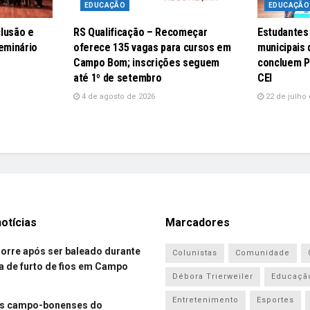
EDUCAÇÃO
EDUCAÇÃO
lusão e
RS Qualificação – Recomeçar
Estudantes
eminário
oferece 135 vagas para cursos em
municipais
Campo Bom; inscrições seguem
concluem P
até 1º de setembro
CEI
4 de agosto de 2026
22 de julho 
otícias
Marcadores
re após ser baleado durante
Colunistas
Comunidade
a de furto de fios em Campo
Débora Trierweiler
Educaçã
Entretenimento
Esportes
es campo-bonenses do