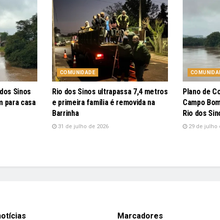
COMUNIDADE
COMUNIDA
 dos Sinos
Rio dos Sinos ultrapassa 7,4 metros
Plano de C
m para casa
e primeira família é removida na
Campo Bom 
Barrinha
Rio dos Sin
31 de julho de 2026
29 de julho 
otícias
Marcadores