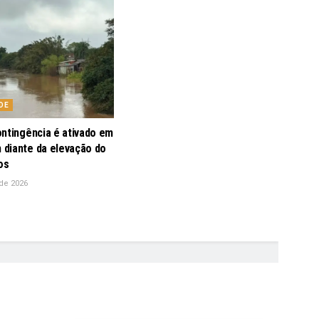
DE
ontingência é ativado em
diante da elevação do
os
de 2026