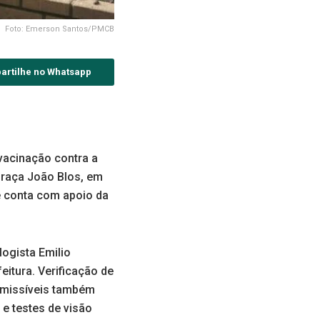
Foto: Emerson Santos/PMCB
artilhe no Whatsapp
vacinação contra a
Praça João Blos, em
e conta com apoio da
logista Emilio
itura. Verificação de
nsmissíveis também
 e testes de visão