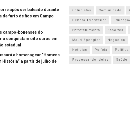
re após ser baleado durante
Colunistas
Comunidade
a de furto de fios em Campo
Débora Trierweiler
Educaçã
Entretenimento
Esportes
es campo-bonenses do
smo conquistam oito ouros em
Mauri Spengler
Negócios
o estadual
Notícias
Polícia
Política
assará a homenagear “Homens
Processando Ideias
Saúde
História” a partir de julho de