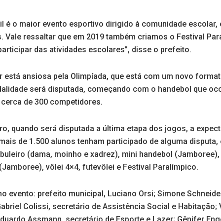
il é o maior evento esportivo dirigido à comunidade escolar
is. Vale ressaltar que em 2019 também criamos o Festival Par
participar das atividades escolares”, disse o prefeito.
 está ansiosa pela Olimpíada, que está com um novo formato
lidade será disputada, começando com o handebol que ocor
o cerca de 300 competidores.
o, quando será disputada a última etapa dos jogos, a expect
mais de 1.500 alunos tenham participado de alguma disputa, 
abuleiro (dama, moinho e xadrez), mini handebol (Jamboree), 
 (Jamboree), vôlei 4×4, futevôlei e Festival Paralímpico.
o evento: prefeito municipal, Luciano Orsi; Simone Schneider
abriel Colissi, secretário de Assistência Social e Habitação; 
duardo Assmann, secretário de Esporte e Lazer; Gênifer Enge