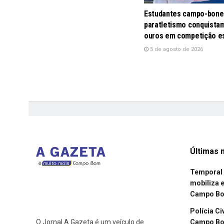
Estudantes campo-bone
paratletismo conquistam
ouros em competição e
5 de agosto de 2026
Últimas n
Temporal 
mobiliza 
Campo B
Polícia Ci
Campo Bom
O Jornal A Gazeta é um veículo de