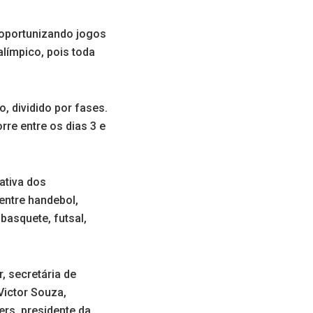
, oportunizando jogos
alímpico, pois toda
, dividido por fases.
re entre os dias 3 e
ativa dos
entre handebol,
basquete, futsal,
, secretária de
Victor Souza,
rs, presidente da