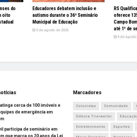
nses do
Educadores debatem inclusão e
RS Qualifi
 oito
autismo durante o 36º Seminário
oferece 13
stadual
Municipal de Educação
Campo Bom;
até 1º de 
5 de agosto de 2026
4 de agosto
otícias
Marcadores
atinge cerca de 100 imóveis e
Colunistas
Comunidade
equipes de emergência em
Débora Trierweiler
Educaçã
om
Entretenimento
Esportes
vil participa de seminário em
 que marca os 20 anos da Lei