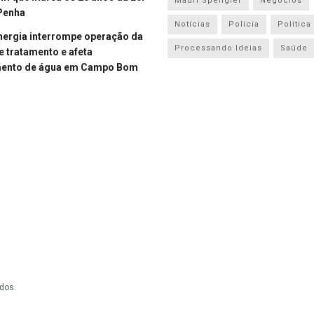
Mauri Spengler
Negócios
Penha
Notícias
Polícia
Política
energia interrompe operação da
Processando Ideias
Saúde
e tratamento e afeta
mento de água em Campo Bom
dos.