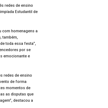
ês redes de ensino
Olimpíada Estudantil de
ntou com homenagens a
e, também,
de toda essa festa”,
vencedores por se
ais emocionante e
ês redes de ensino
evento de forma
estes momentos de
das as disputas que
agem”, destacou a