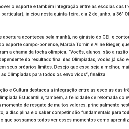
over o esporte e também integração entre as escolas das tr
 particular), iniciou nesta quinta-feira, dia 2 de junho, a 36ª 
 de abertura aconteceu pela manhã, no ginásio do CEI, e co
o esporte campo-bonense, Márcia Tornin e Aline Bieger, qu
am a chama da tocha olímpica. “Vocês, alunos, são a razão 
dependente do resultado final das Olimpíadas, vocês já são 
em seus próprios limites. Desejo que essa seja a melhor, m
 as Olimpíadas para todos os envolvidos”, finaliza.
ção e Cultura destacou a integração entre as escolas das tr
limpíada Estudantil e, também, a felicidade de retomada do 
um momento de resgate de muitos valores, principalmente n
o, a disciplina e o saber competir são fundamentais para to
ejo que possamos todos ver esses momentos como aprendiz