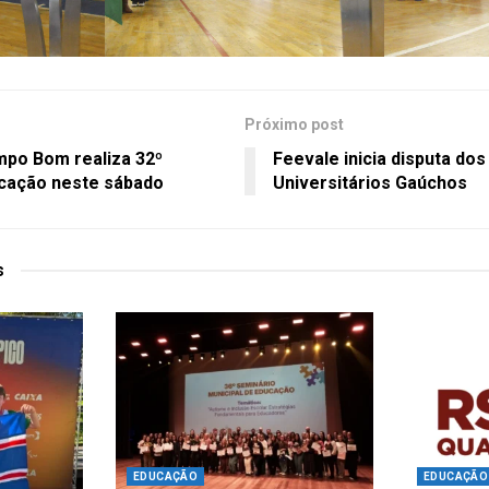
Próximo post
mpo Bom realiza 32º
Feevale inicia disputa do
cação neste sábado
Universitários Gaúchos
s
EDUCAÇÃO
EDUCAÇÃO