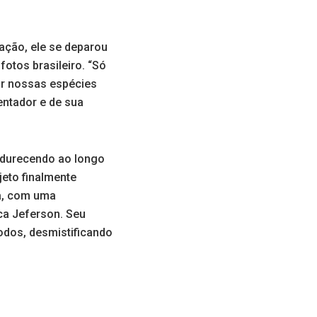
ação, ele se deparou
otos brasileiro. “Só
car nossas espécies
entador e de sua
madurecendo ao longo
eto finalmente
ta, com uma
ca Jeferson. Seu
odos, desmistificando