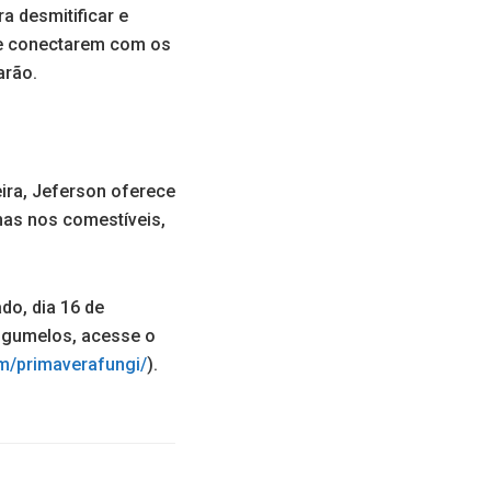
a desmitificar e
 se conectarem com os
arão.
ira, Jeferson oferece
nas nos comestíveis,
do, dia 16 de
cogumelos, acesse o
m/primaverafungi/
).