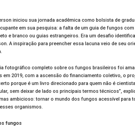
rson iniciou sua jornada acadêmica como bolsista de gradu
upante em sua pesquisa: a falta de um guia de fungos com f
eto e branco ou guias estrangeiros. Era um desafio identifi
son. A inspiração para preencher essa lacuna veio de seu ori
.
guia fotográfico completo sobre os fungos brasileiros foi a
 em 2019, com a ascensão do financiamento coletivo, o proj
certo porque é um livro direcionado para quem não é cientis
r, sem deixar de lado os principais termos técnicos”, expli
, mas ambicioso: tornar o mundo dos fungos acessível para t
 esses organismos.
os fungos