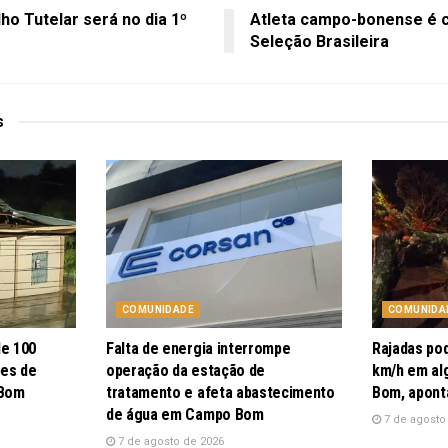
ho Tutelar será no dia 1º
Atleta campo-bonense é 
Seleção Brasileira
s
COMUNIDADE
COMUNIDA
de 100
Falta de energia interrompe
Rajadas po
pes de
operação da estação de
km/h em al
 Bom
tratamento e afeta abastecimento
Bom, apont
de água em Campo Bom
7 de agosto
7 de agosto de 2026