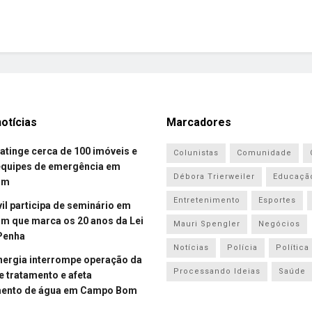
otícias
Marcadores
atinge cerca de 100 imóveis e
Colunistas
Comunidade
equipes de emergência em
Débora Trierweiler
Educaçã
om
Entretenimento
Esportes
vil participa de seminário em
 que marca os 20 anos da Lei
Mauri Spengler
Negócios
Penha
Notícias
Polícia
Política
energia interrompe operação da
Processando Ideias
Saúde
e tratamento e afeta
mento de água em Campo Bom