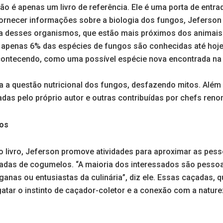
ão é apenas um livro de referência. Ele é uma porta de ent
fornecer informações sobre a biologia dos fungos, Jeferson 
a desses organismos, que estão mais próximos dos animais 
apenas 6% das espécies de fungos são conhecidas até hoje
contecendo, como uma possível espécie nova encontrada na
a a questão nutricional dos fungos, desfazendo mitos. Além 
adas pelo próprio autor e outras contribuídas por chefs ren
os
o livro, Jeferson promove atividades para aproximar as pe
adas de cogumelos. “A maioria dos interessados são pess
nas ou entusiastas da culinária”, diz ele. Essas caçadas, qu
atar o instinto de caçador-coletor e a conexão com a natur