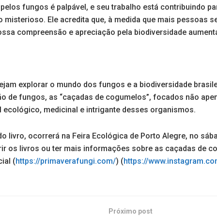
pelos fungos é palpável, e seu trabalho está contribuindo par
no misterioso. Ele acredita que, à medida que mais pessoas
nossa compreensão e apreciação pela biodiversidade aument
ejam explorar o mundo dos fungos e a biodiversidade brasile
ção de fungos, as “caçadas de cogumelos”, focados não ape
ecológico, medicinal e intrigante desses organismos.
do livro, ocorrerá na Feira Ecológica de Porto Alegre, no sába
rir os livros ou ter mais informações sobre as caçadas de 
ial (
https://primaverafungi.com/
) (
https://www.instagram.co
Próximo post