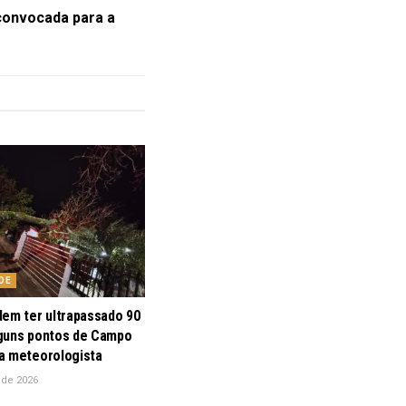
convocada para a
DE
dem ter ultrapassado 90
guns pontos de Campo
a meteorologista
 de 2026