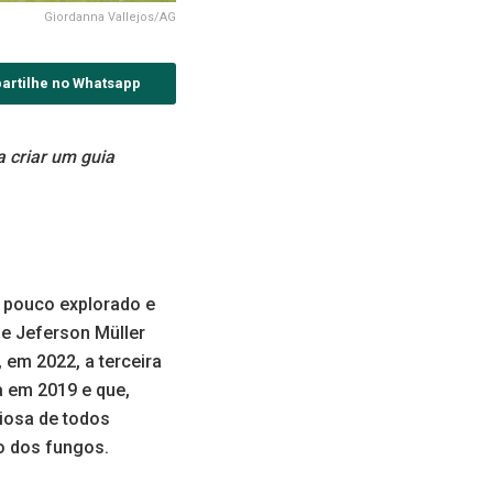
Giordanna Vallejos/AG
artilhe no Whatsapp
 criar um guia
o pouco explorado e
e Jeferson Müller
 em 2022, a terceira
a em 2019 e que,
iosa de todos
o dos fungos.