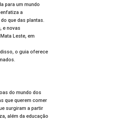
rada para um mundo
enfatiza a
do que das plantas.
, e novas
 Mata Leste, em
disso, o guia oferece
omados.
ssoas do mundo dos
oas que querem comer
e surgiram a partir
eza, além da educação