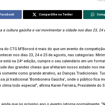
Foto 
 Facebook
Compartilhe no Twitter
Comp
a a cultura gaúcha e vai movimentar a cidade nos dias 23, 24
ha do CTG M’Bororé é mais do que um evento de competição
ontecer nos dias 23, 24 e 25 de agosto, nas categorias: Mirim,
ue está na 24ª edição, cumpre o seu calendário em um forma
irtude das grandes cheias que afetaram nosso estado nos me
rá somente como grande atrativo, as Danças Tradicionais. T
ssa já tradicional ‘Bombonera Gaúcha’, onde o público fica 
 clima todo especial”, afirma Karen Ferreira, Presidente do S
ca ainda que no próximo ano o evento retorna normalmente. 