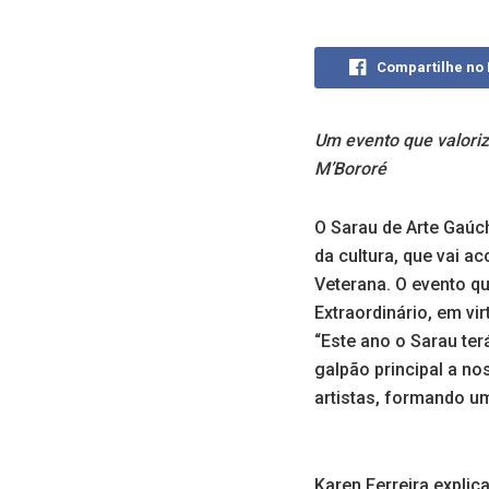
Compartilhe no
Um evento que valoriz
M’Bororé
O Sarau de Arte Gaúc
da cultura, que vai ac
Veterana. O evento q
Extraordinário, em v
“Este ano o Sarau te
galpão principal a no
artistas, formando um
Karen Ferreira expli