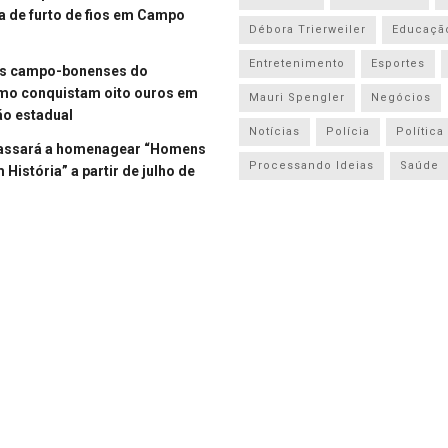
a de furto de fios em Campo
Débora Trierweiler
Educaçã
Entretenimento
Esportes
es campo-bonenses do
smo conquistam oito ouros em
Mauri Spengler
Negócios
o estadual
Notícias
Polícia
Política
assará a homenagear “Homens
Processando Ideias
Saúde
História” a partir de julho de