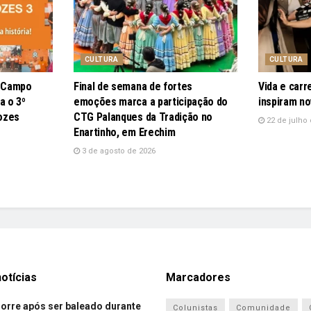
CULTURA
CULTURA
e Campo
Final de semana de fortes
Vida e carr
a o 3º
emoções marca a participação do
inspiram no
ozes
CTG Palanques da Tradição no
22 de julho 
Enartinho, em Erechim
3 de agosto de 2026
otícias
Marcadores
re após ser baleado durante
Colunistas
Comunidade