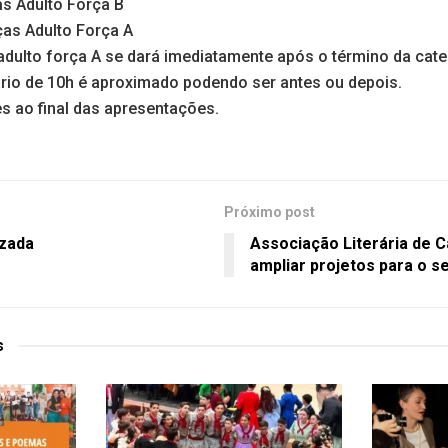
s Adulto Força B
as Adulto Força A
 adulto força A se dará imediatamente após o término da cat
ário de 10h é aproximado podendo ser antes ou depois.
s ao final das apresentações.
Próximo post
izada
Associação Literária de 
ampliar projetos para o 
s