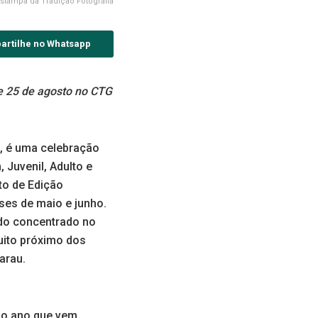
Estampa da Tradição Fotografia
artilhe no Whatsapp
 e 25 de agosto no CTG
, é uma celebração
 Juvenil, Adulto e
to de Edição
ses de maio e junho.
udo concentrado no
muito próximo dos
arau.
“No ano que vem