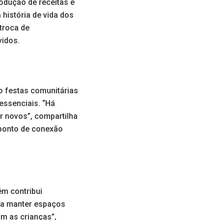
odução de receitas e
 história de vida dos
troca de
vidos.
o festas comunitárias
essenciais. “Há
 novos”, compartilha
 ponto de conexão
m contribui
a a manter espaços
m as crianças”,