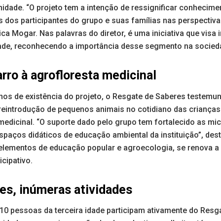
dade. “O projeto tem a intenção de ressignificar conhecimen
 dos participantes do grupo e suas famílias nas perspectivas
ica Mogar. Nas palavras do diretor, é uma iniciativa que visa 
de, reconhecendo a importância desse segmento na socied
rro à agrofloresta medicinal
nos de existência do projeto, o Resgate de Saberes testemu
 reintrodução de pequenos animais no cotidiano das criança
edicinal. “O suporte dado pelo grupo tem fortalecido as mic
aços didáticos de educação ambiental da instituição”, desta
elementos de educação popular e agroecologia, se renova a
cipativo.
tes, inúmeras atividades
 10 pessoas da terceira idade participam ativamente do Resg