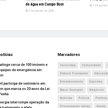
de água em Campo Bom
7 de agosto
7 de agosto de 2026
otícias
Marcadores
atinge cerca de 100 imóveis e
Colunistas
Comunidade
equipes de emergência em
Débora Trierweiler
Educaçã
om
Entretenimento
Esportes
vil participa de seminário em
 que marca os 20 anos da Lei
Mauri Spengler
Negócios
Penha
Notícias
Polícia
Política
energia interrompe operação da
Processando Ideias
Saúde
e tratamento e afeta