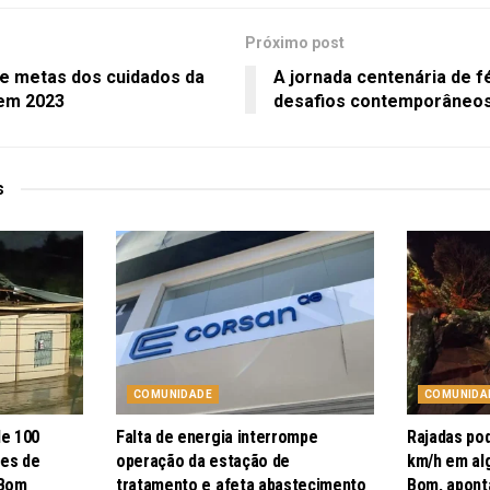
Próximo post
e metas dos cuidados da
A jornada centenária de f
 em 2023
desafios contemporâneo
s
COMUNIDADE
COMUNIDA
de 100
Falta de energia interrompe
Rajadas po
pes de
operação da estação de
km/h em al
 Bom
tratamento e afeta abastecimento
Bom, apont