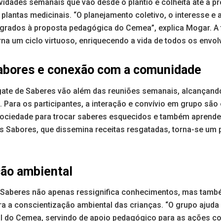
idades semanais que vão desde o plantio e colheita até a pr
plantas medicinais. “O planejamento coletivo, o interesse e a
tegrados à proposta pedagógica do Cemea”, explica Mogar. A 
na um ciclo virtuoso, enriquecendo a vida de todos os envol
sabores e conexão com a comunidade
gate de Saberes vão além das reuniões semanais, alcançand
 Para os participantes, a interação e convívio em grupo são 
ciedade para trocar saberes esquecidos e também aprender
os Sabores, que dissemina receitas resgatadas, torna-se um
ão ambiental
 Saberes não apenas ressignifica conhecimentos, mas també
ara a conscientização ambiental das crianças. “O grupo ajud
al do Cemea, servindo de apoio pedagógico para as ações co