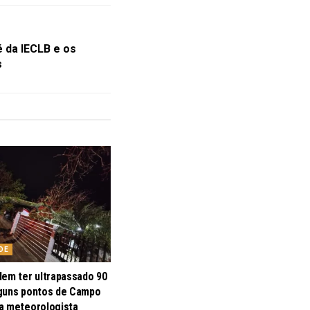
é da IECLB e os
s
DE
dem ter ultrapassado 90
guns pontos de Campo
a meteorologista