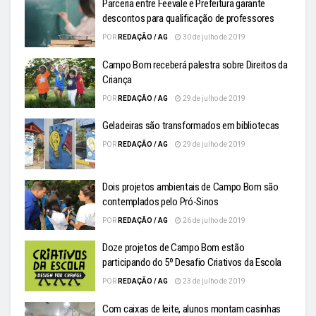
Parceria entre Feevale e Prefeitura garante
descontos para qualificação de professores
POR
REDAÇÃO / AG
30 de julho de 2019
Campo Bom receberá palestra sobre Direitos da
Criança
POR
REDAÇÃO / AG
29 de julho de 2019
Geladeiras são transformados em bibliotecas
POR
REDAÇÃO / AG
29 de julho de 2019
Dois projetos ambientais de Campo Bom são
contemplados pelo Pró-Sinos
POR
REDAÇÃO / AG
26 de julho de 2019
Doze projetos de Campo Bom estão
participando do 5º Desafio Criativos da Escola
POR
REDAÇÃO / AG
23 de julho de 2019
Com caixas de leite, alunos montam casinhas