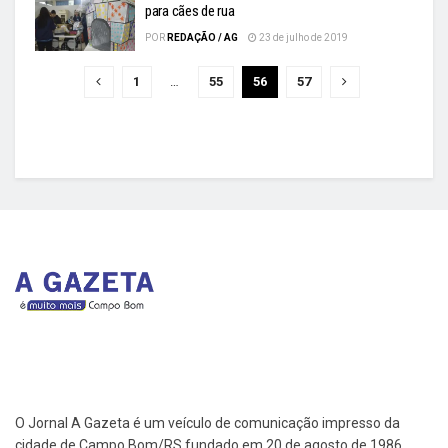
para cães de rua
POR
REDAÇÃO / AG
23 de julho de 2019
1
…
55
56
57
O Jornal A Gazeta é um veículo de comunicação impresso da
cidade de Campo Bom/RS fundado em 20 de agosto de 1986.