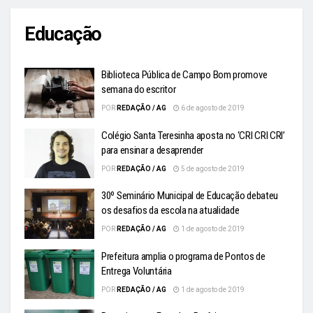
Educação
Biblioteca Pública de Campo Bom promove
semana do escritor
POR
REDAÇÃO / AG
6 de agosto de 2019
Colégio Santa Teresinha aposta no ‘CRI CRI CRI’
para ensinar a desaprender
POR
REDAÇÃO / AG
5 de agosto de 2019
30º Seminário Municipal de Educação debateu
os desafios da escola na atualidade
POR
REDAÇÃO / AG
1 de agosto de 2019
Prefeitura amplia o programa de Pontos de
Entrega Voluntária
POR
REDAÇÃO / AG
1 de agosto de 2019