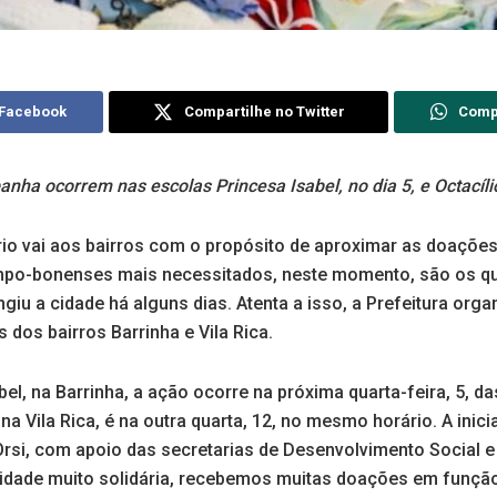
 Facebook
Compartilhe no Twitter
Comp
nha ocorrem nas escolas Princesa Isabel, no dia 5, e Octacílio
o vai aos bairros com o propósito de aproximar as doaçõe
mpo-bonenses mais necessitados, neste momento, são os q
ngiu a cidade há alguns dias. Atenta a isso, a Prefeitura org
dos bairros Barrinha e Vila Rica.
el, na Barrinha, a ação ocorre na próxima quarta-feira, 5, da
na Vila Rica, é na outra quarta, 12, no mesmo horário. A inici
Orsi, com apoio das secretarias de Desenvolvimento Social 
dade muito solidária, recebemos muitas doações em função