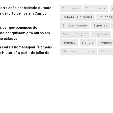
re após ser baleado durante
Colunistas
Comunidade
a de furto de fios em Campo
Débora Trierweiler
Educaçã
Entretenimento
Esportes
es campo-bonenses do
smo conquistam oito ouros em
Mauri Spengler
Negócios
o estadual
Notícias
Polícia
Política
assará a homenagear “Homens
Processando Ideias
Saúde
História” a partir de julho de