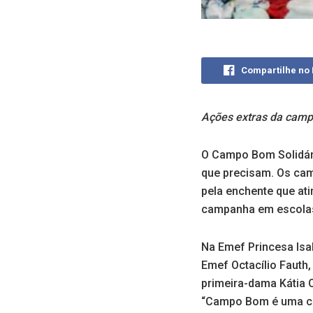
Compartilhe no
Ações extras da campa
O Campo Bom Solidári
que precisam. Os ca
pela enchente que ati
campanha em escolas 
Na Emef Princesa Isab
Emef Octacílio Fauth, 
primeira-dama Kátia 
“Campo Bom é uma ci