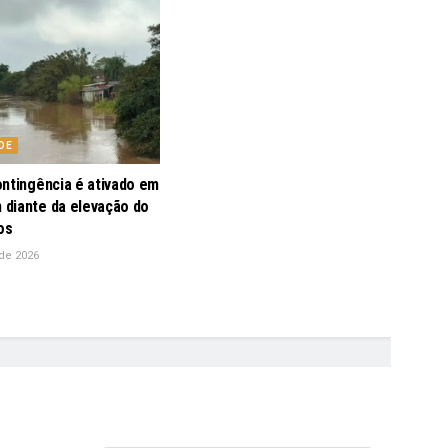
DE
ontingência é ativado em
diante da elevação do
os
de 2026