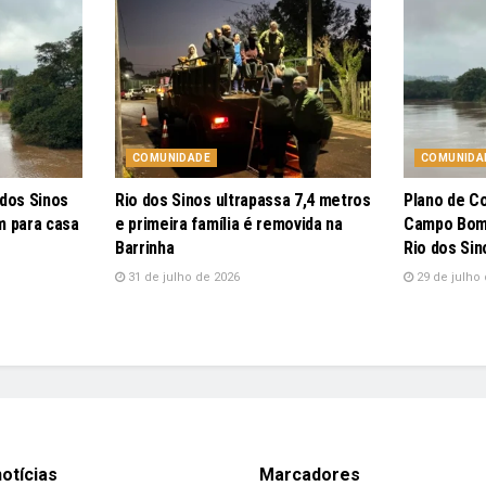
COMUNIDADE
COMUNIDA
 dos Sinos
Rio dos Sinos ultrapassa 7,4 metros
Plano de C
m para casa
e primeira família é removida na
Campo Bom 
Barrinha
Rio dos Sin
31 de julho de 2026
29 de julho 
otícias
Marcadores