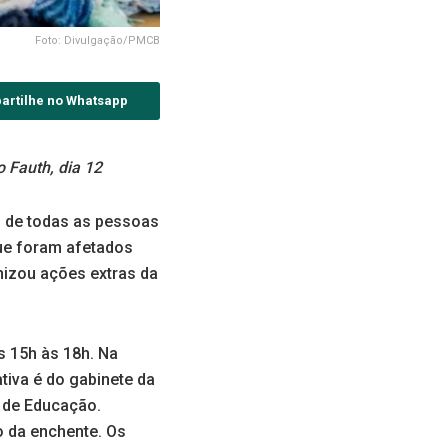
Foto: Divulgação/PMCB
artilhe no Whatsapp
 Fauth, dia 12
s de todas as pessoas
ue foram afetados
anizou ações extras da
s 15h às 18h. Na
ativa é do gabinete da
e de Educação.
 da enchente. Os