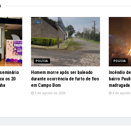
s
POLÍCIA
POLÍCIA
e seminário
Homem morre após ser baleado
Incêndio de
a os 20
durante ocorrência de furto de fios
bairro Pauli
nha
em Campo Bom
madrugada 
5 de agosto de 2026
4 de agosto