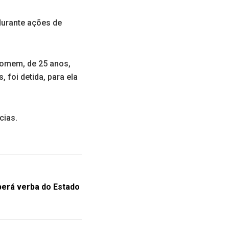
 durante ações de
homem, de 25 anos,
, foi detida, para ela
cias.
berá verba do Estado