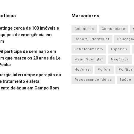
otícias
Marcadores
atinge cerca de 100 imóveis e
Colunistas
Comunidade
equipes de emergência em
Débora Trierweiler
Educaçã
om
Entretenimento
Esportes
vil participa de seminário em
 que marca os 20 anos da Lei
Mauri Spengler
Negócios
Penha
Notícias
Polícia
Política
energia interrompe operação da
Processando Ideias
Saúde
e tratamento e afeta
mento de água em Campo Bom