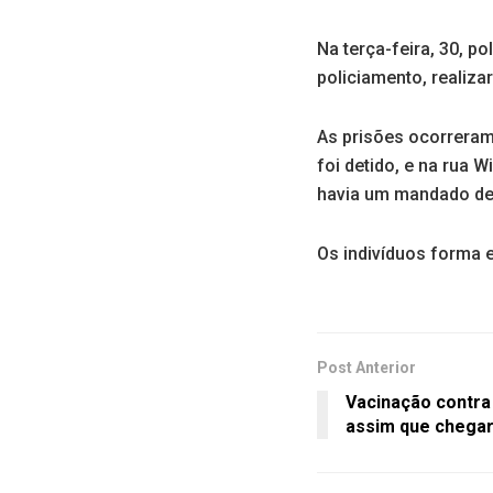
Na terça-feira, 30, po
policiamento, realiz
As prisões ocorreram
foi detido, e na rua W
havia um mandado de 
Os indivíduos forma e
Post Anterior
Vacinação contra
assim que chega