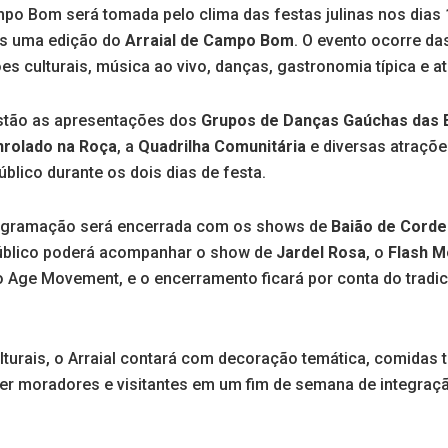
po Bom será tomada pelo clima das festas julinas nos dias
s uma edição do
Arraial de Campo Bom
. O evento ocorre d
s culturais, música ao vivo, danças, gastronomia típica e at
estão as apresentações dos
Grupos de Danças Gaúchas das E
nrolado na Roça
, a
Quadrilha Comunitária
e diversas atraçõe
lico durante os dois dias de festa.
rogramação será encerrada com os shows de
Baião de Corde
público poderá acompanhar o show de
Jardel Rosa
, o
Flash M
 Age Movement, e o encerramento ficará por conta do tradi
lturais, o Arraial contará com decoração temática, comidas 
er moradores e visitantes em um fim de semana de integraç