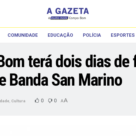
COMUNIDADE
EDUCAÇÃO
POLÍCIA
ESPORTES
Bom terá dois dias de
 e Banda San Marino
A
0
0
dade
,
Cultura
A