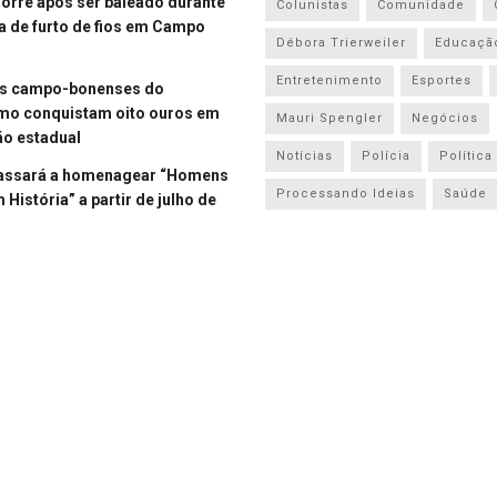
re após ser baleado durante
Colunistas
Comunidade
a de furto de fios em Campo
Débora Trierweiler
Educaçã
Entretenimento
Esportes
es campo-bonenses do
smo conquistam oito ouros em
Mauri Spengler
Negócios
o estadual
Notícias
Polícia
Política
assará a homenagear “Homens
Processando Ideias
Saúde
História” a partir de julho de