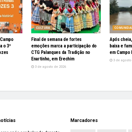
CULTURA
COMUNIDA
e Campo
Final de semana de fortes
Após cheia,
a o 3º
emoções marca a participação do
baixa e fam
ozes
CTG Palanques da Tradição no
em Campo
Enartinho, em Erechim
3 de agosto
3 de agosto de 2026
otícias
Marcadores