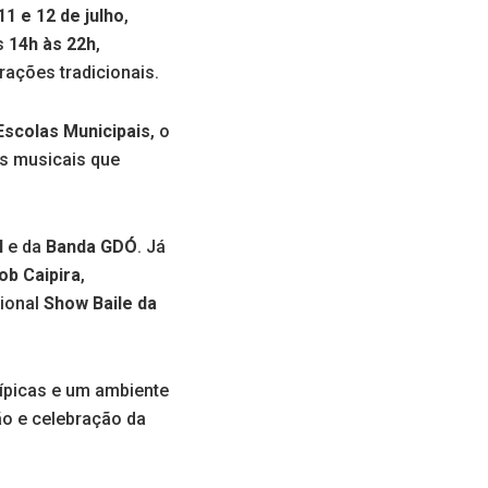
11 e 12 de julho
,
as
14h às 22h
,
rações tradicionais.
scolas Municipais
, o
s musicais que
l
e da
Banda GDÓ
. Já
ob Caipira
,
cional
Show Baile da
típicas e um ambiente
ão e celebração da