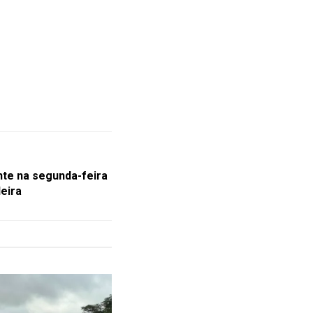
nte na segunda-feira
leira