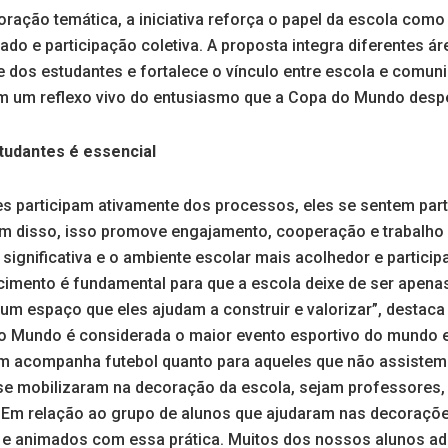
ração temática, a iniciativa reforça o papel da escola com
ado e participação coletiva. A proposta integra diferentes 
de dos estudantes e fortalece o vínculo entre escola e comu
m um reflexo vivo do entusiasmo que a Copa do Mundo despe
tudantes é essencial
s participam ativamente dos processos, eles se sentem par
ém disso, isso promove engajamento, cooperação e trabalho
ignificativa e o ambiente escolar mais acolhedor e participa
cimento é fundamental para que a escola deixe de ser apena
m espaço que eles ajudam a construir e valorizar”, destaca a
o Mundo é considerada o maior evento esportivo do mundo e
uem acompanha futebol quanto para aqueles que não assistem
e mobilizaram na decoração da escola, sejam professores, a
 Em relação ao grupo de alunos que ajudaram nas decoraçõe
s e animados com essa prática. Muitos dos nossos alunos ad