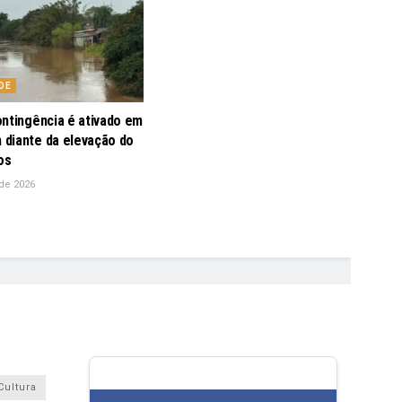
DE
ontingência é ativado em
diante da elevação do
os
de 2026
Cultura