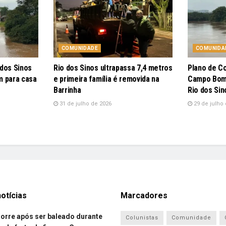
COMUNIDADE
COMUNIDA
 dos Sinos
Rio dos Sinos ultrapassa 7,4 metros
Plano de C
m para casa
e primeira família é removida na
Campo Bom 
Barrinha
Rio dos Sin
31 de julho de 2026
29 de julho 
otícias
Marcadores
re após ser baleado durante
Colunistas
Comunidade