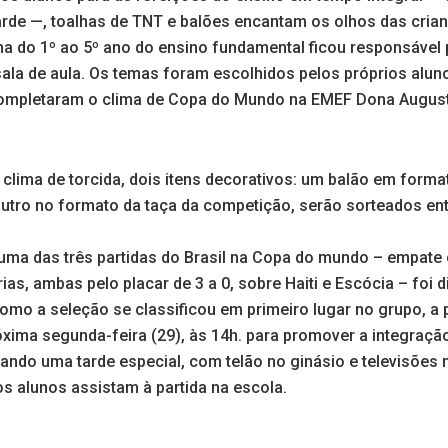
arde —, toalhas de TNT e balões encantam os olhos das cria
ma do 1º ao 5º ano do ensino fundamental ficou responsável
sala de aula. Os temas foram escolhidos pelos próprios alu
completaram o clima de Copa do Mundo na EMEF Dona August
clima de torcida, dois itens decorativos: um balão em forma
 outro no formato da taça da competição, serão sorteados en
ma das três partidas do Brasil na Copa do mundo – empate
ias, ambas pelo placar de 3 a 0, sobre Haiti e Escócia – foi 
como a seleção se classificou em primeiro lugar no grupo, a 
xima segunda-feira (29), às 14h. para promover a integração
ando uma tarde especial, com telão no ginásio e televisões n
 os alunos assistam à partida na escola.