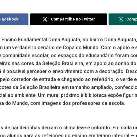
 Facebook
Compartilhe no Twitter
Comp
e Ensino Fundamental Dona Augusta, no bairro Dona Augusta,
em um verdadeiro cenário de Copa do Mundo. Com o apoio e
 e comunidade escolar, os espaços do educandário foram c
ras nas cores da Seleção Brasileira, em apoio ao sonho d
já é possível perceber o envolvimento com a decoração. Desd
pelo corredor de entrada e chegando ao refeitório, o verde 
cotes da Seleção Brasileira em tamanho ampliado, confecci
al ao ambiente. Um mural próximo à biblioteca expõe figur
opa do Mundo, com imagens dos professores da escola.
nas de bandeirinhas deixam o clima leve e colorido. Em cada
os alunos para as refeições do ensino em tempo integral —