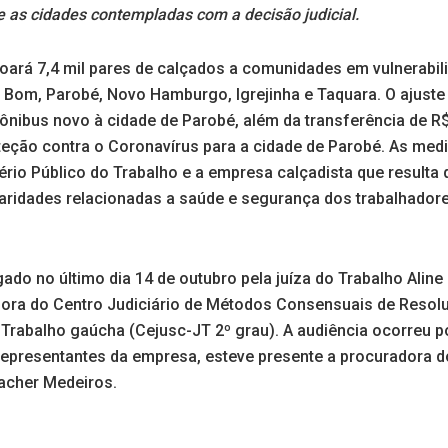
 as cidades contempladas com a decisão judicial.
doará 7,4 mil pares de calçados a comunidades em vulnerabil
Bom, Parobé, Novo Hamburgo, Igrejinha e Taquara. O ajust
ônibus novo à cidade de Parobé, além da transferência de R$
eção contra o Coronavírus para a cidade de Parobé. As med
ério Público do Trabalho e a empresa calçadista que resulta d
laridades relacionadas a saúde e segurança dos trabalhadore
do no último dia 14 de outubro pela juíza do Trabalho Aline 
ra do Centro Judiciário de Métodos Consensuais de Resolu
 Trabalho gaúcha (Cejusc-JT 2º grau). A audiência ocorreu p
representantes da empresa, esteve presente a procuradora do
acher Medeiros.