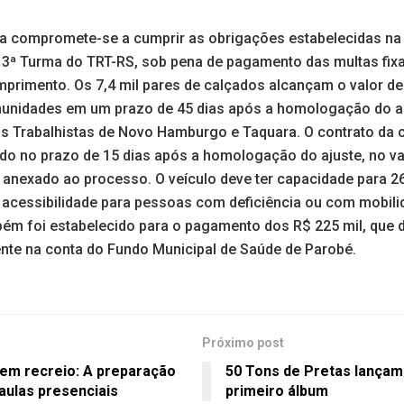
sa compromete-se a cumprir as obrigações estabelecidas na
 3ª Turma do TRT-RS, sob pena de pagamento das multas fix
primento. Os 7,4 mil pares de calçados alcançam o valor de
munidades em um prazo de 45 dias após a homologação do a
os Trabalhistas de Novo Hamburgo e Taquara. O contrato da
do no prazo de 15 dias após a homologação do ajuste, no val
nexado ao processo. O veículo deve ter capacidade para 2
 acessibilidade para pessoas com deficiência ou com mobili
bém foi estabelecido para o pagamento dos R$ 225 mil, que 
nte na conta do Fundo Municipal de Saúde de Parobé.
Próximo post
sem recreio: A preparação
50 Tons de Pretas lançam
aulas presenciais
primeiro álbum