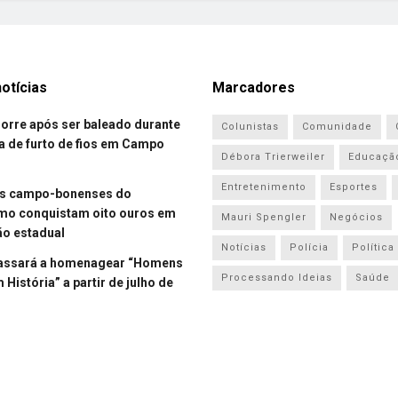
otícias
Marcadores
re após ser baleado durante
Colunistas
Comunidade
a de furto de fios em Campo
Débora Trierweiler
Educaçã
Entretenimento
Esportes
es campo-bonenses do
smo conquistam oito ouros em
Mauri Spengler
Negócios
o estadual
Notícias
Polícia
Política
assará a homenagear “Homens
Processando Ideias
Saúde
História” a partir de julho de