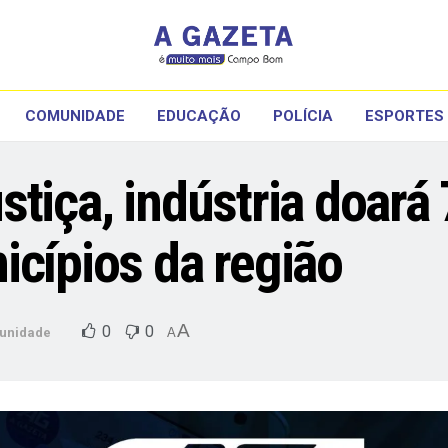
COMUNIDADE
EDUCAÇÃO
POLÍCIA
ESPORTES
tiça, indústria doará 
icípios da região
A
0
0
unidade
A