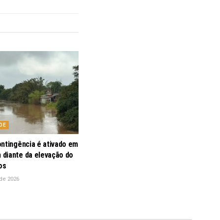
DE
ontingência é ativado em
diante da elevação do
os
de 2026