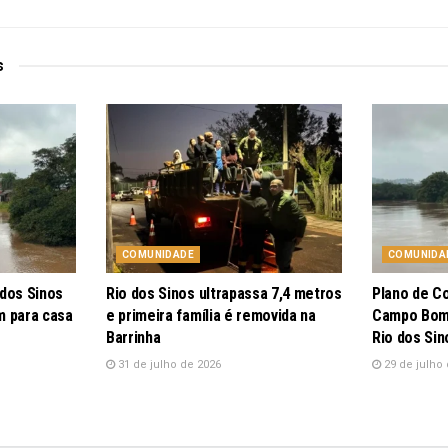
s
COMUNIDADE
COMUNIDA
 dos Sinos
Rio dos Sinos ultrapassa 7,4 metros
Plano de C
m para casa
e primeira família é removida na
Campo Bom 
Barrinha
Rio dos Sin
31 de julho de 2026
29 de julho 