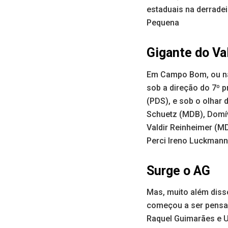
estaduais na derradei
Pequena
Gigante do Va
Em Campo Bom, ou na 
sob a direção do 7º p
(PDS), e sob o olhar 
Schuetz (MDB), Domívi
Valdir Reinheimer (MD
Perci Ireno Luckmann
Surge o AG
Mas, muito além disso
começou a ser pensad
Raquel Guimarães e U