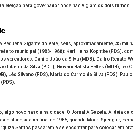
ra eleição para governador onde não vigiam os dois turnos.
le
Pequena Gigante do Vale, seus, aproximadamente, 45 mil h
refeito municipal (1983-1988): Karl Heinz Kopittke (PDS), c
dos vereadores: Danilo João da Silva (MDB), Daltro Renato W
o Libério da Silva (PDT), Giovani Batista Feltes (MDB), Ivo 
B), Léo Silvano (PDS), Maria do Carmo da Silva (PDS), Paulo
 (PDS).
, algo novo nascia na cidade: O Jornal A Gazeta. A ideia da 
a e planejada no final de 1985, quando Mauri Spengler, Fern
rquiza Santos passaram a se encontrar para colocar em prát