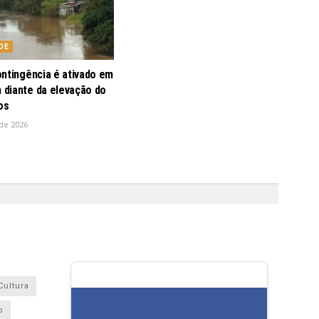
DE
ontingência é ativado em
diante da elevação do
os
de 2026
Cultura
o