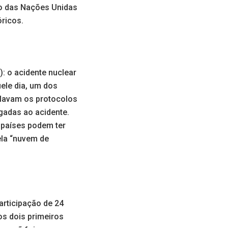
ão das Nações Unidas
óricos.
): o acidente nuclear
uele dia, um dos
olavam os protocolos
gadas ao acidente.
 países podem ter
ela “nuvem de
articipação de 24
os dois primeiros