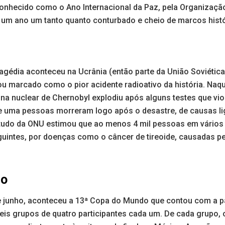
conhecido como o Ano Internacional da Paz, pela Organizaç
i um ano um tanto quanto conturbado e cheio de marcos hist
ragédia aconteceu na Ucrânia (então parte da União Soviética
ou marcado como o pior acidente radioativo da história. Naq
ina nuclear de Chernobyl explodiu após alguns testes que vi
 e uma pessoas morreram logo após o desastre, de causas li
tudo da ONU estimou que ao menos 4 mil pessoas em vários
uintes, por doenças como o câncer de tireoide, causadas p
do
e junho, aconteceu a 13ª Copa do Mundo que contou com a p
eis grupos de quatro participantes cada um. De cada grupo, 