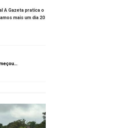
al A Gazeta pratica o
oramos mais um dia 20
omeçou…