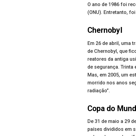
O ano de 1986 foi re
(ONU). Entretanto, fo
Chernobyl
Em 26 de abril, uma t
de Chernobyl, que fic
reatores da antiga us
de segurança. Trinta
Mas, em 2005, um es
morrido nos anos seg
radiação”.
Copa do Mun
De 31 de maio a 29 d
países divididos em s