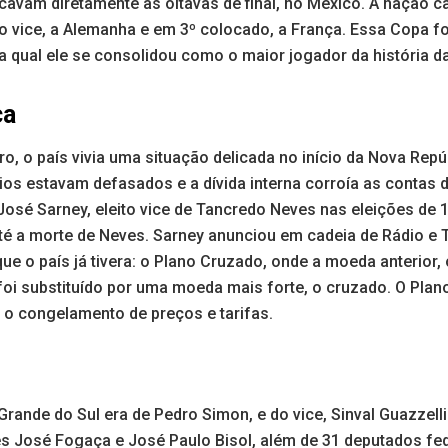
cavam diretamente às oitavas de final, no México. A nação c
o vice, a Alemanha e em 3º colocado, a França. Essa Copa 
 qual ele se consolidou como o maior jogador da história da
ca
ro, o país vivia uma situação delicada no início da Nova Repú
ios estavam defasados e a dívida interna corroía as contas 
 José Sarney, eleito vice de Tancredo Neves nas eleições de 
 até a morte de Neves. Sarney anunciou em cadeia de Rádio e
ue o país já tivera: o Plano Cruzado, onde a moeda anterior, 
e foi substituído por uma moeda mais forte, o cruzado. O Plan
 o congelamento de preços e tarifas.
rande do Sul era de Pedro Simon, e do vice, Sinval Guazzell
 José Fogaça e José Paulo Bisol, além de 31 deputados fed