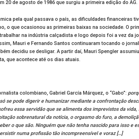
m 20 de agosto de 1986 que surgiu a primeira edição do AG.
mica pela qual passava o país, as dificuldades financeiras t
o, o que ocasionou as primeiras baixas na sociedade. O prime
trabalhar na indústria calçadista e logo depois foi a vez da j
im, Mauri e Fernando Santos continuaram tocando o jornal 
m decidiu se desligar. A partir daí, Mauri Spengler assumiu
a, que acontece até os dias atuais.
 jornalista colombiano, Gabriel García Márquez, o “Gabo”:
porq
 só se pode digerir e humanizar mediante a confrontação des
ofreu essa servidão que se alimenta dos imprevistos da vida,
itação sobrenatural da notícia, o orgasmo do furo, a demoliçã
ber o que são. Ninguém que não tenha nascido para isso e est
ersistir numa profissão tão incompreensível e voraz […]