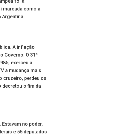
ampeã foi a
foi marcada como a
 Argentina.
blica. A inflação
do Governo. O 31º
1985, exerceu a
 TV a mudança mais
o cruzeiro, perdeu os
o decretou o fim da
i. Estavam no poder,
erais e 55 deputados