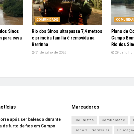
COMUNIDADE
COMUNIDA
 dos Sinos
Rio dos Sinos ultrapassa 7,4 metros
Plano de C
m para casa
e primeira família é removida na
Campo Bom 
Barrinha
Rio dos Sin
31 de julho de 2026
29 de julho 
otícias
Marcadores
re após ser baleado durante
Colunistas
Comunidade
a de furto de fios em Campo
Débora Trierweiler
Educaçã