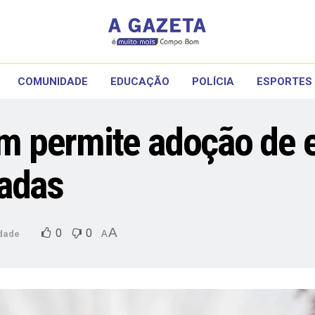
COMUNIDADE
EDUCAÇÃO
POLÍCIA
ESPORTES
 permite adoção de e
vadas
A
0
0
dade
A