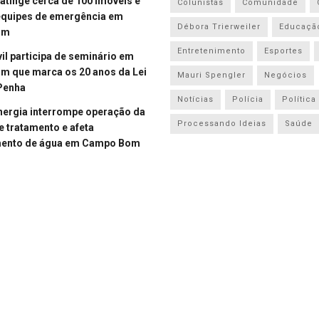
atinge cerca de 100 imóveis e
Colunistas
Comunidade
equipes de emergência em
Débora Trierweiler
Educaçã
om
Entretenimento
Esportes
vil participa de seminário em
 que marca os 20 anos da Lei
Mauri Spengler
Negócios
Penha
Notícias
Polícia
Política
energia interrompe operação da
Processando Ideias
Saúde
e tratamento e afeta
mento de água em Campo Bom