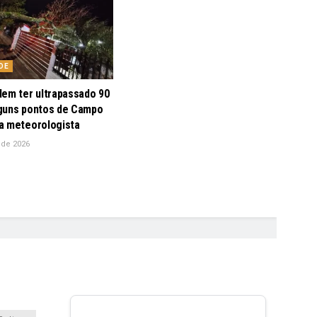
DE
dem ter ultrapassado 90
guns pontos de Campo
a meteorologista
 de 2026