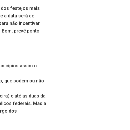
m dos festejos mais
e a data será de
para não incentivar
 Bom, prevê ponto
unicípios assim o
as, que podem ou não
eira) e até as duas da
blicos federais. Mas a
argo dos