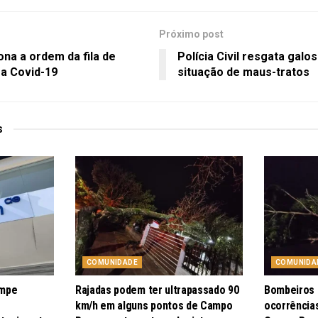
Próximo post
na a ordem da fila de
Polícia Civil resgata galo
 a Covid-19
situação de maus-tratos
s
COMUNIDADE
COMUNIDA
ompe
Rajadas podem ter ultrapassado 90
Bombeiros 
km/h em alguns pontos de Campo
ocorrência