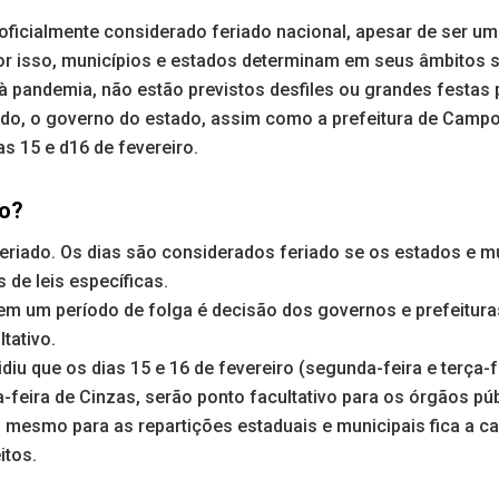
oficialmente considerado feriado nacional, apesar de ser u
or isso, municípios e estados determinam em seus âmbitos s
à pandemia, não estão previstos desfiles ou grandes festas 
o, o governo do estado, assim como a prefeitura de Campo
as 15 e d16 de fevereiro.
do?
feriado. Os dias são considerados feriado se os estados e m
 de leis específicas.
em um período de folga é decisão dos governos e prefeitur
tativo.
diu que os dias 15 e 16 de fevereiro (segunda-feira e terça-f
ta-feira de Cinzas, serão ponto facultativo para os órgãos pú
o mesmo para as repartições estaduais e municipais fica a c
itos.