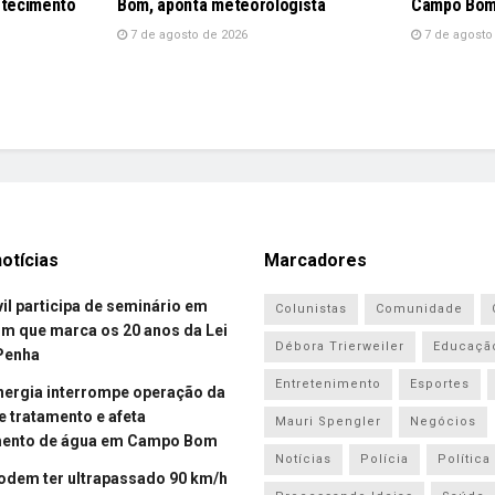
stecimento
Bom, aponta meteorologista
Campo Bo
7 de agosto de 2026
7 de agosto
otícias
Marcadores
vil participa de seminário em
Colunistas
Comunidade
 que marca os 20 anos da Lei
Débora Trierweiler
Educaçã
Penha
Entretenimento
Esportes
energia interrompe operação da
e tratamento e afeta
Mauri Spengler
Negócios
mento de água em Campo Bom
Notícias
Polícia
Política
odem ter ultrapassado 90 km/h