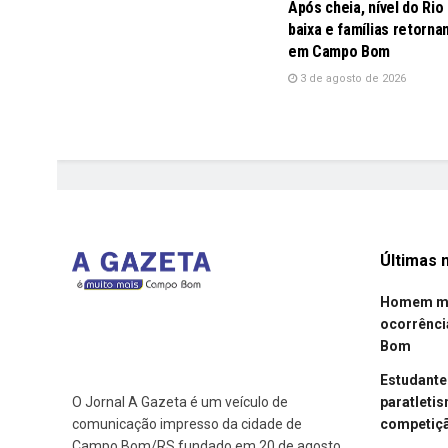
Após cheia, nível do Rio
baixa e famílias retorna
em Campo Bom
3 de agosto de 2026
Últimas n
Homem mor
ocorrênci
Bom
Estudant
paratleti
O Jornal A Gazeta é um veículo de
competiçã
comunicação impresso da cidade de
Campo Bom/RS fundado em 20 de agosto