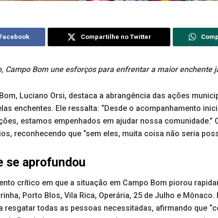
 Facebook
Compartilhe no Twitter
Comp
, Campo Bom une esforços para enfrentar a maior enchente já
Bom, Luciano Orsi, destaca a abrangência das ações munici
las enchentes. Ele ressalta: “Desde o acompanhamento inicia
ções, estamos empenhados em ajudar nossa comunidade.” O
ios, reconhecendo que “sem eles, muita coisa não seria poss
e se aprofundou
nto crítico em que a situação em Campo Bom piorou rapida
inha, Porto Blos, Vila Rica, Operária, 25 de Julho e Mônaco. 
a resgatar todas as pessoas necessitadas, afirmando que “