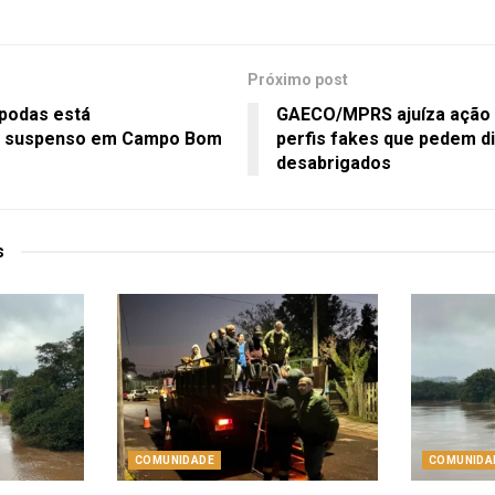
Próximo post
podas está
GAECO/MPRS ajuíza ação 
e suspenso em Campo Bom
perfis fakes que pedem di
desabrigados
s
COMUNIDADE
COMUNIDA