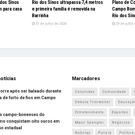
 dos Sinos
Rio dos Sinos ultrapassa 7,4 metros
Plano de C
m para casa
e primeira família é removida na
Campo Bom 
Barrinha
Rio dos Sin
31 de julho de 2026
29 de julho 
otícias
Marcadores
re após ser baleado durante
Colunistas
Comunidade
a de furto de fios em Campo
Débora Trierweiler
Educaçã
Entretenimento
Esportes
es campo-bonenses do
smo conquistam oito ouros em
Mauri Spengler
Negócios
o estadual
Notícias
Polícia
Política