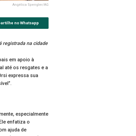
Angélica Spengler/AG
artilhe no Whatsapp
 registrada na cidade
pais em apoio à
l até os resgates e a
rsi expressa sua
ível”.
mente, especialmente
Ele enfatiza o
com ajuda de