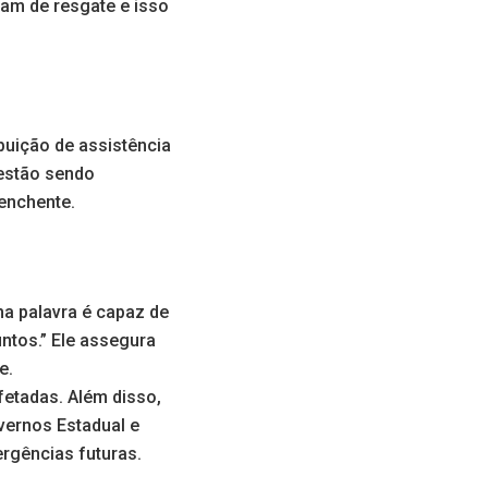
am de resgate e isso
buição de assistência
 estão sendo
 enchente.
ma palavra é capaz de
ntos.” Ele assegura
e.
fetadas. Além disso,
vernos Estadual e
ergências futuras.