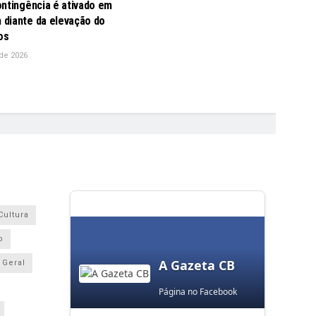
ontingência é ativado em
diante da elevação do
os
de 2026
Cultura
o
A Gazeta CB
Geral
Página no Facebook