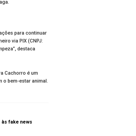
aga.
ações para continuar
eiro via PIX (CNPJ:
mpeza”, destaca
ra Cachorro é um
m o bem-estar animal.
 às fake news