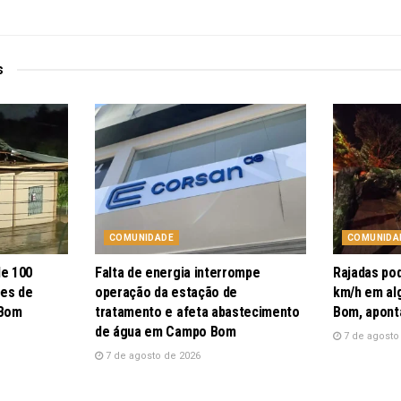
s
COMUNIDADE
COMUNIDA
de 100
Falta de energia interrompe
Rajadas po
pes de
operação da estação de
km/h em al
 Bom
tratamento e afeta abastecimento
Bom, apont
de água em Campo Bom
7 de agosto
7 de agosto de 2026