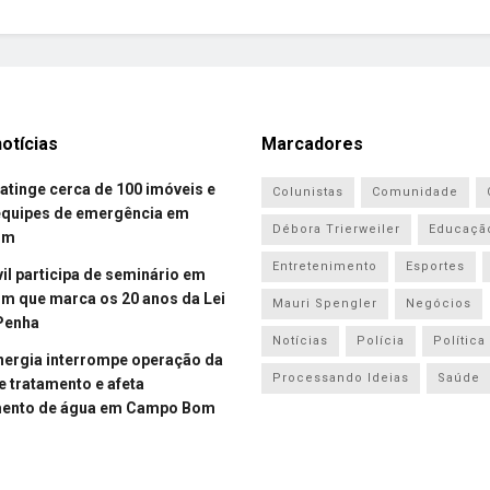
otícias
Marcadores
atinge cerca de 100 imóveis e
Colunistas
Comunidade
equipes de emergência em
Débora Trierweiler
Educaçã
om
Entretenimento
Esportes
vil participa de seminário em
 que marca os 20 anos da Lei
Mauri Spengler
Negócios
Penha
Notícias
Polícia
Política
energia interrompe operação da
Processando Ideias
Saúde
e tratamento e afeta
mento de água em Campo Bom