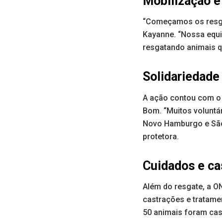
Mobilização e
“Começamos os resgat
Kayanne. “Nossa equip
resgatando animais q
Solidariedade
A ação contou com o 
Bom. “Muitos voluntá
Novo Hamburgo e São 
protetora.
Cuidados e ca
Além do resgate, a O
castrações e tratame
50 animais foram cas