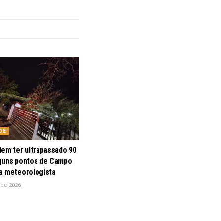
DE
dem ter ultrapassado 90
guns pontos de Campo
a meteorologista
 de 2026