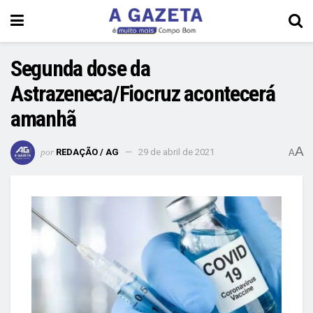
Segunda dose da
Astrazeneca/Fiocruz acontecerá
amanhã
A
por
REDAÇÃO / AG
29 de abril de 2021
A