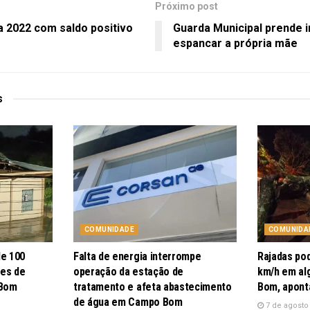
Próximo post
2022 com saldo positivo
Guarda Municipal prende i
espancar a própria mãe
s
COMUNIDADE
COMUNIDA
de 100
Falta de energia interrompe
Rajadas po
pes de
operação da estação de
km/h em al
 Bom
tratamento e afeta abastecimento
Bom, apont
de água em Campo Bom
7 de agosto