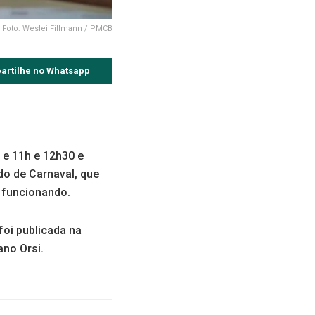
Foto: Weslei Fillmann / PMCB
artilhe no Whatsapp
 e 11h e 12h30 e
ado de Carnaval, que
r funcionando.
foi publicada na
ano Orsi.