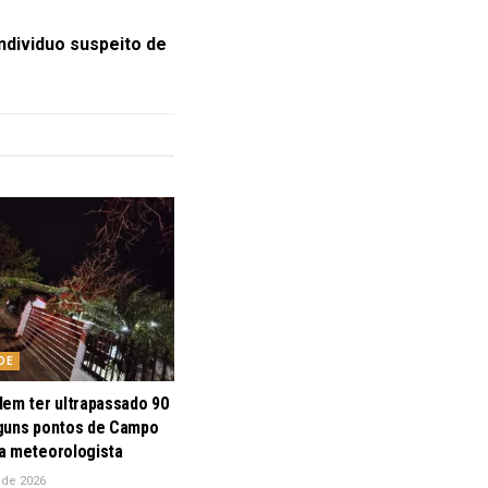
ndividuo suspeito de
DE
dem ter ultrapassado 90
guns pontos de Campo
a meteorologista
 de 2026