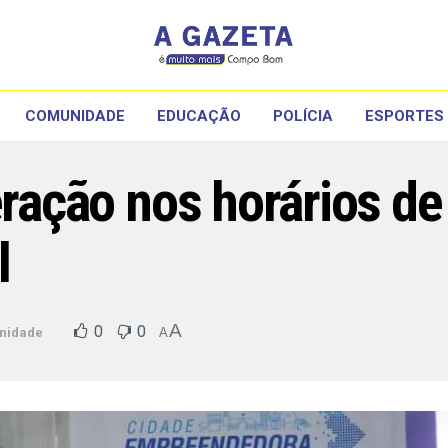
COMUNIDADE
EDUCAÇÃO
POLÍCIA
ESPORTES
eração nos horários d
l
A
0
0
nidade
A