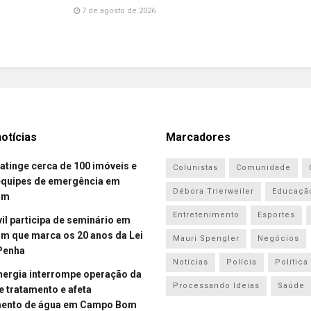
7 de agosto de 2026
otícias
Marcadores
atinge cerca de 100 imóveis e
Colunistas
Comunidade
equipes de emergência em
Débora Trierweiler
Educaçã
om
Entretenimento
Esportes
vil participa de seminário em
 que marca os 20 anos da Lei
Mauri Spengler
Negócios
Penha
Notícias
Polícia
Política
energia interrompe operação da
Processando Ideias
Saúde
e tratamento e afeta
mento de água em Campo Bom