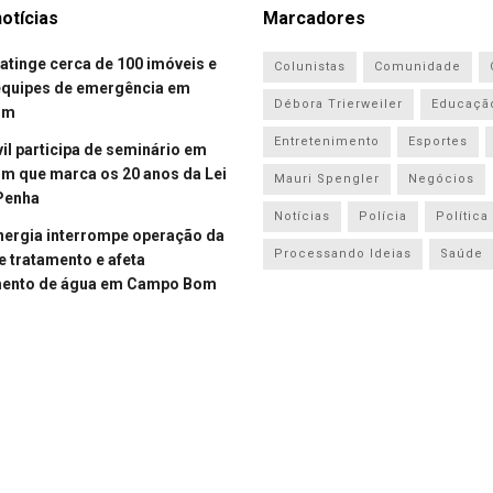
otícias
Marcadores
atinge cerca de 100 imóveis e
Colunistas
Comunidade
equipes de emergência em
Débora Trierweiler
Educaçã
om
Entretenimento
Esportes
vil participa de seminário em
 que marca os 20 anos da Lei
Mauri Spengler
Negócios
Penha
Notícias
Polícia
Política
energia interrompe operação da
Processando Ideias
Saúde
e tratamento e afeta
mento de água em Campo Bom