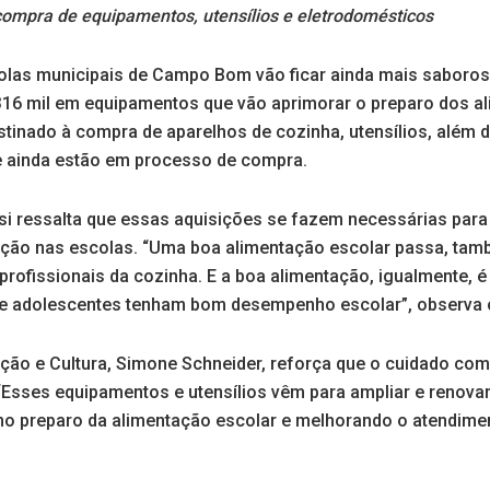
 compra de equipamentos, utensílios e eletrodomésticos
olas municipais de Campo Bom vão ficar ainda mais saborosa
 316 mil em equipamentos que vão aprimorar o preparo dos a
estinado à compra de aparelhos de cozinha, utensílios, além 
e ainda estão em processo de compra.
rsi ressalta que essas aquisições se fazem necessárias para
ação nas escolas. “Uma boa alimentação escolar passa, tamb
rofissionais da cozinha. E a boa alimentação, igualmente, 
e adolescentes tenham bom desempenho escolar”, observa o
ação e Cultura, Simone Schneider, reforça que o cuidado co
 “Esses equipamentos e utensílios vêm para ampliar e renova
 no preparo da alimentação escolar e melhorando o atendimen