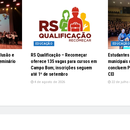
EDUCAÇÃO
EDUCAÇÃO
lusão e
RS Qualificação – Recomeçar
Estudantes
eminário
oferece 135 vagas para cursos em
municipais
Campo Bom; inscrições seguem
concluem P
até 1º de setembro
CEI
4 de agosto de 2026
22 de julho 