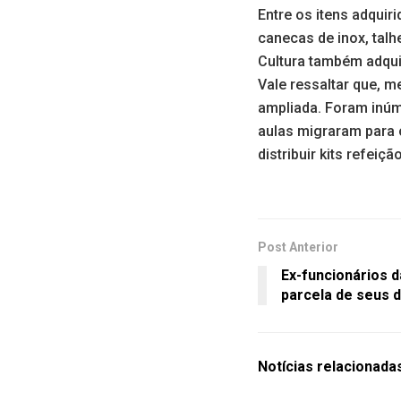
Entre os itens adquir
canecas de inox, talh
Cultura também adquir
Vale ressaltar que, 
ampliada. Foram inúm
aulas migraram para 
distribuir kits refei
Post Anterior
Ex-funcionários d
parcela de seus d
Notícias
relacionada