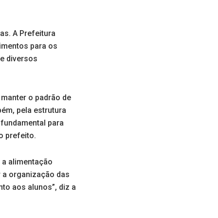
s. A Prefeitura
limentos para os
de diversos
 manter o padrão de
ém, pela estrutura
é fundamental para
 prefeito.
m a alimentação
r a organização das
to aos alunos”, diz a