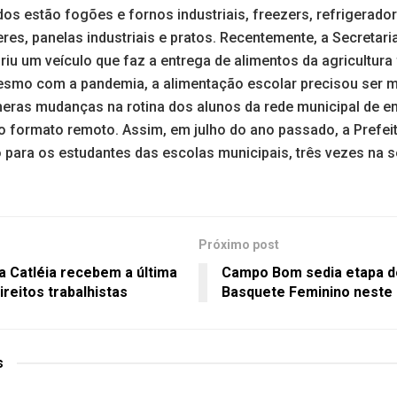
idos estão fogões e fornos industriais, freezers, refrigerado
eres, panelas industriais e pratos. Recentemente, a Secretar
iu um veículo que faz a entrega de alimentos da agricultura 
mesmo com a pandemia, a alimentação escolar precisou ser m
eras mudanças na rotina dos alunos da rede municipal de en
o formato remoto. Assim, em julho do ano passado, a Prefei
ção para os estudantes das escolas municipais, três vezes na
Próximo post
a Catléia recebem a última
Campo Bom sedia etapa do
ireitos trabalhistas
Basquete Feminino neste
s