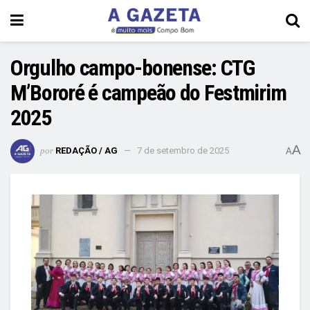
Orgulho campo-bonense: CTG
M’Bororé é campeão do Festmirim
2025
A
por
REDAÇÃO / AG
7 de setembro de 2025
A