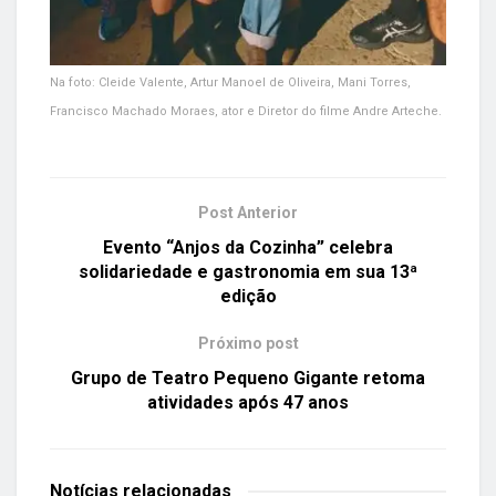
Na foto: Cleide Valente, Artur Manoel de Oliveira, Mani Torres,
Francisco Machado Moraes, ator e Diretor do filme Andre Arteche.
Post Anterior
Evento “Anjos da Cozinha” celebra
solidariedade e gastronomia em sua 13ª
edição
Próximo post
Grupo de Teatro Pequeno Gigante retoma
atividades após 47 anos
Notícias
relacionadas