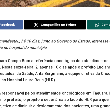
 Facebook
Compartilhe no Twitter
Comp
manifestou, há 10 dias, junto ao Governo do Estado, interesse
o no hospital do município
 para Campo Bom a referência oncológica dos atendimentos 
 Nesta sexta-feira, 2, apenas 10 dias após o prefeito Lucian
 estadual da Saúde, Arita Bergmann, a equipe diretiva da Onc
ca ao Hospital Lauro Reus (HLR).
ca responsável pelos atendimentos oncológicos em Taquara, h
 o prefeito, o projeto é ceder área ao lado do HLR para que
bjetivo de diminuir o deslocamento dos pacientes, uma gran