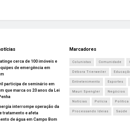
otícias
Marcadores
atinge cerca de 100 imóveis e
Colunistas
Comunidade
equipes de emergência em
Débora Trierweiler
Educaçã
om
Entretenimento
Esportes
vil participa de seminário em
 que marca os 20 anos da Lei
Mauri Spengler
Negócios
Penha
Notícias
Polícia
Política
energia interrompe operação da
Processando Ideias
Saúde
e tratamento e afeta
mento de água em Campo Bom