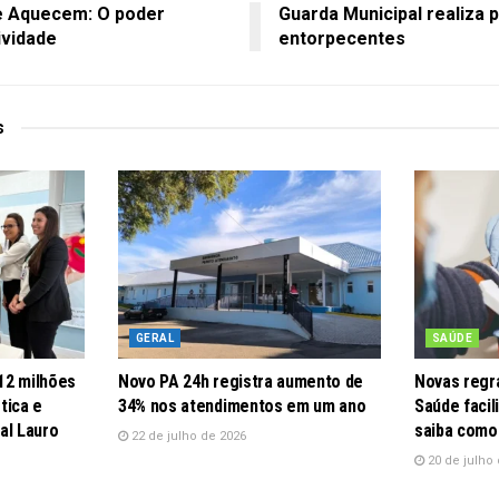
e Aquecem: O poder
Guarda Municipal realiza p
ividade
entorpecentes
s
GERAL
SAÚDE
12 milhões
Novo PA 24h registra aumento de
Novas regra
tica e
34% nos atendimentos em um ano
Saúde faci
al Lauro
saiba como
22 de julho de 2026
20 de julho 