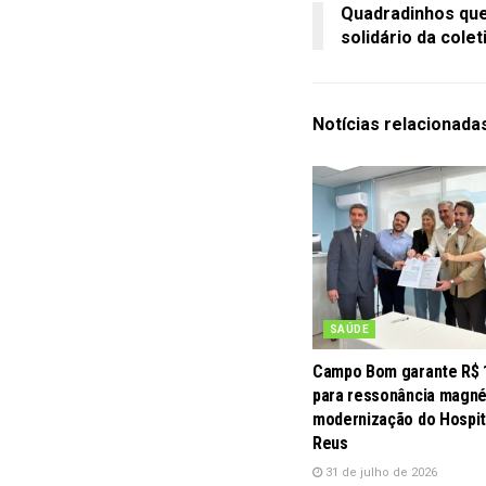
Quadradinhos qu
solidário da colet
Notícias
relacionada
SAÚDE
Campo Bom garante R$ 
para ressonância magné
modernização do Hospit
Reus
31 de julho de 2026