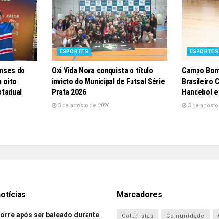
ESPORTES
ESPORTES
nses do
Oxi Vida Nova conquista o título
Campo Bom
 oito
invicto do Municipal de Futsal Série
Brasileiro 
stadual
Prata 2026
Handebol e
3 de agosto de 2026
3 de agosto
otícias
Marcadores
re após ser baleado durante
Colunistas
Comunidade