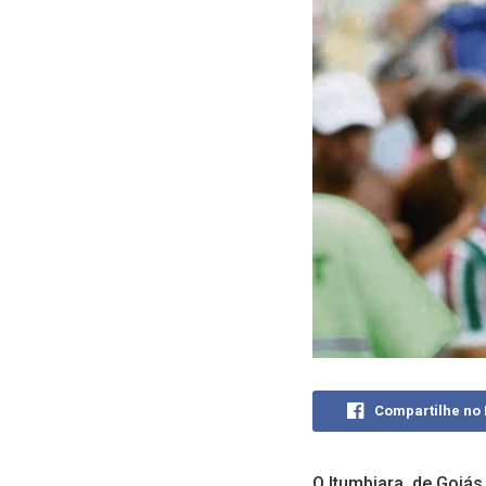
Compartilhe no
O Itumbiara, de Goiá