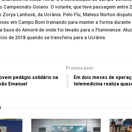
 do Campeonato Goiano. O volante, que teve passagem entre 
 Zorya Lanhusk, da Ucrânia. Pelo Flu, Mateus Norton disput
eses em Campo Bom treinando para manter a forma durante
na base do Aimoré de onde foi levado para o Fluminense. Atu
nício de 2018 quando se transferiu para a Ucrânia.
Próximo post
ovem pedágio solidário na
Em dois meses de operaç
oão Emanuel
telemedicina realiza qua
s