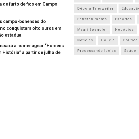
a de furto de fios em Campo
Débora Trierweiler
Educaçã
Entretenimento
Esportes
es campo-bonenses do
smo conquistam oito ouros em
Mauri Spengler
Negócios
o estadual
Notícias
Polícia
Política
assará a homenagear “Homens
Processando Ideias
Saúde
História” a partir de julho de