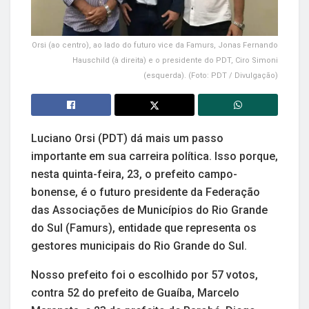
Orsi (ao centro), ao lado do futuro vice da Famurs, Jonas Fernando
Hauschild (à direita) e o presidente do PDT, Ciro Simoni
(esquerda). (Foto: PDT / Divulgação)
Luciano Orsi (PDT) dá mais um passo
importante em sua carreira política. Isso porque,
nesta quinta-feira, 23, o prefeito campo-
bonense, é o futuro presidente da Federação
das Associações de Municípios do Rio Grande
do Sul (Famurs), entidade que representa os
gestores municipais do Rio Grande do Sul.
Nosso prefeito foi o escolhido por 57 votos,
contra 52 do prefeito de Guaíba, Marcelo