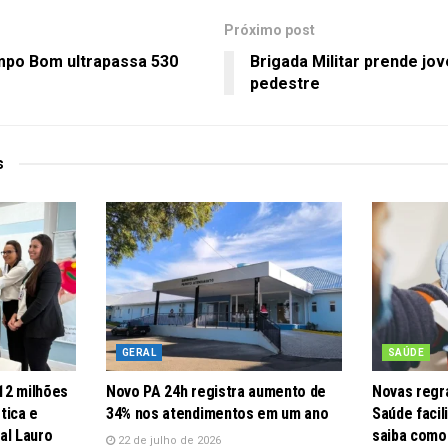
Próximo post
mpo Bom ultrapassa 530
Brigada Militar prende jo
pedestre
s
GERAL
SAÚDE
12 milhões
Novo PA 24h registra aumento de
Novas regra
tica e
34% nos atendimentos em um ano
Saúde faci
al Lauro
saiba como
22 de julho de 2026