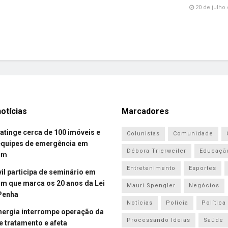
20 de julho 
otícias
Marcadores
atinge cerca de 100 imóveis e
Colunistas
Comunidade
equipes de emergência em
Débora Trierweiler
Educaçã
om
Entretenimento
Esportes
vil participa de seminário em
 que marca os 20 anos da Lei
Mauri Spengler
Negócios
Penha
Notícias
Polícia
Política
energia interrompe operação da
Processando Ideias
Saúde
e tratamento e afeta