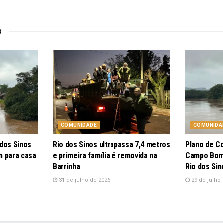
s
COMUNIDADE
COMUNIDA
 dos Sinos
Rio dos Sinos ultrapassa 7,4 metros
Plano de C
m para casa
e primeira família é removida na
Campo Bom 
Barrinha
Rio dos Sin
31 de julho de 2026
29 de julho 