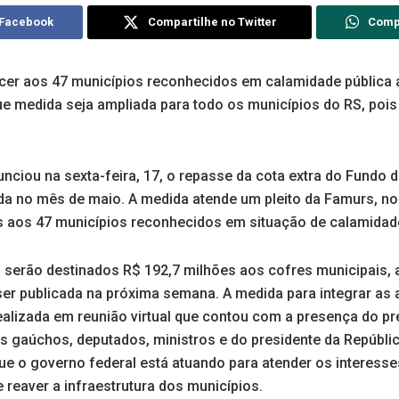
 Facebook
Compartilhe no Twitter
Comp
er aos 47 municípios reconhecidos em calamidade pública 
e medida seja ampliada para todo os municípios do RS, poi
nciou na sexta-feira, 17, o repasse da cota extra do Fundo 
da no mês de maio. A medida atende um pleito da Famurs, no
s aos 47 municípios reconhecidos em situação de calamidade
serão destinados R$ 192,7 milhões aos cofres municipais, 
 ser publicada na próxima semana. A medida para integrar as
ealizada em reunião virtual que contou com a presença do p
os gaúchos, deputados, ministros e do presidente da República
que o governo federal está atuando para atender os interess
e reaver a infraestrutura dos municípios.