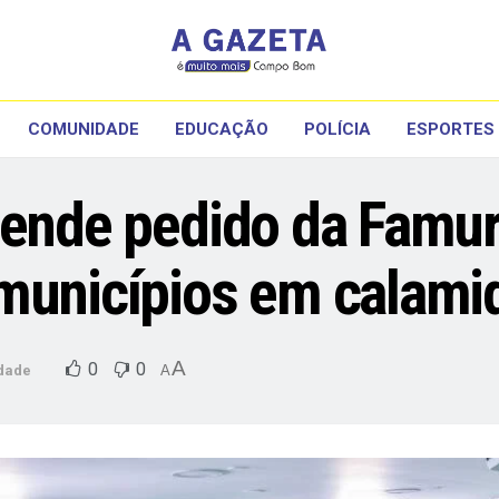
COMUNIDADE
EDUCAÇÃO
POLÍCIA
ESPORTES
tende pedido da Famur
 municípios em calami
A
0
0
dade
A