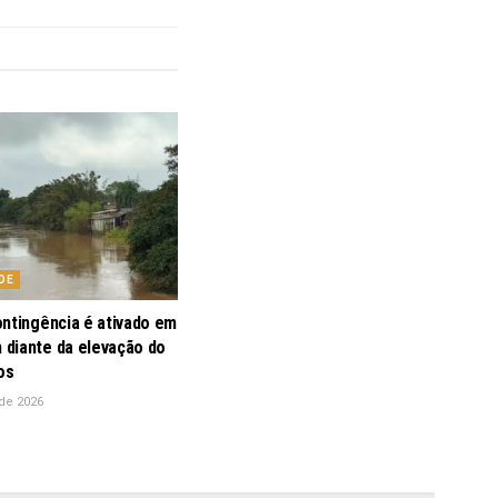
DE
ontingência é ativado em
diante da elevação do
os
de 2026