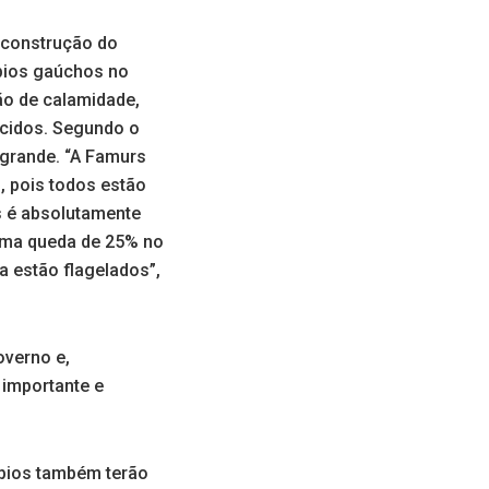
reconstrução do
ípios gaúchos no
ão de calamidade,
ecidos. Segundo o
 grande. “A Famurs
, pois todos estão
as é absolutamente
uma queda de 25% no
a estão flagelados”,
overno e,
 importante e
cípios também terão