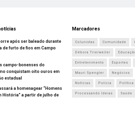
otícias
Marcadores
re após ser baleado durante
Colunistas
Comunidade
a de furto de fios em Campo
Débora Trierweiler
Educaçã
Entretenimento
Esportes
es campo-bonenses do
smo conquistam oito ouros em
Mauri Spengler
Negócios
o estadual
Notícias
Polícia
Política
assará a homenagear “Homens
Processando Ideias
Saúde
História” a partir de julho de