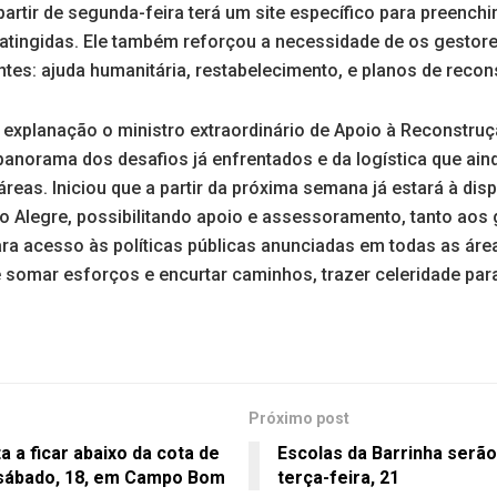
artir de segunda-feira terá um site específico para preench
 atingidas. Ele também reforçou a necessidade de os gestor
tes: ajuda humanitária, restabelecimento, e planos de recon
explanação o ministro extraordinário de Apoio à Reconstruç
panorama dos desafios já enfrentados e da logística que ain
reas. Iniciou que a partir da próxima semana já estará à dis
to Alegre, possibilitando apoio e assessoramento, tanto aos
ara acesso às políticas públicas anunciadas em todas as áre
é somar esforços e encurtar caminhos, trazer celeridade par
Próximo post
a a ficar abaixo da cota de
Escolas da Barrinha serã
 sábado, 18, em Campo Bom
terça-feira, 21