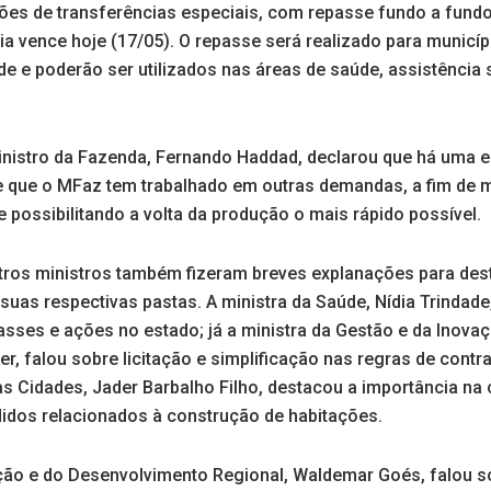
ões de transferências especiais, com repasse fundo a fund
ia vence hoje (17/05). O repasse será realizado para municí
e e poderão ser utilizados nas áreas de saúde, assistência so
inistro da Fazenda, Fernando Haddad, declarou que há uma e
 que o MFaz tem trabalhado em outras demandas, a fim de ma
 possibilitando a volta da produção o mais rápido possível.
utros ministros também fizeram breves explanações para des
suas respectivas pastas. A ministra da Saúde, Nídia Trindade
asses e ações no estado; já a ministra da Gestão e da Inova
er, falou sobre licitação e simplificação nas regras de contr
as Cidades, Jader Barbalho Filho, destacou a importância na
idos relacionados à construção de habitações.
ação e do Desenvolvimento Regional, Waldemar Goés, falou so