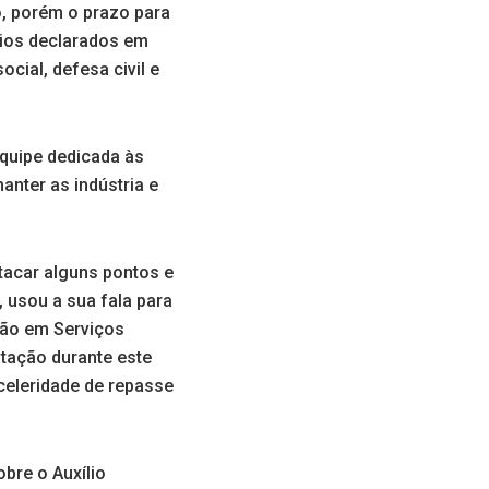
o, porém o prazo para
pios declarados em
cial, defesa civil e
quipe dedicada às
nter as indústria e
tacar alguns pontos e
, usou a sua fala para
ção em Serviços
atação durante este
 celeridade de repasse
bre o Auxílio