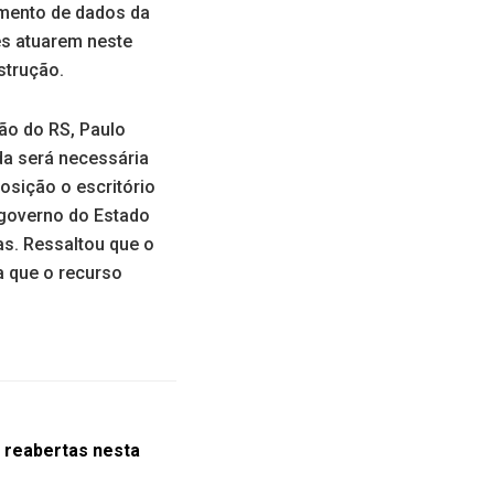
imento de dados da
es atuarem neste
strução.
ão do RS, Paulo
da será necessária
posição o escritório
 governo do Estado
as. Ressaltou que o
a que o recurso
o reabertas nesta