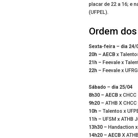
placar de 22 a 16; e 
(UFPEL).
Ordem dos
Sexta-feira – dia 24/
20h – AECB
x Talentos
21h –
Feevale x Talen
22h –
Feevale x UFRG
Sábado – dia 25/04
8h30 – AECB
x CHCC 
9h20 –
ATHB X CHCC 
10h –
Talentos x UFP
11h –
UFSM x ATHB Ju
13h30 –
Handaction 
14h20 – AECB
X ATHB