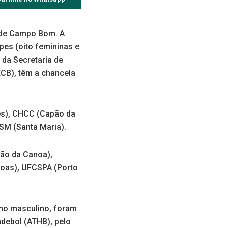
l de Campo Bom. A
ipes (oito femininas e
 da Secretaria de
CB), têm a chancela
es), CHCC (Capão da
SM (Santa Maria).
ão da Canoa),
noas), UFCSPA (Porto
 no masculino, foram
ndebol (ATHB), pelo