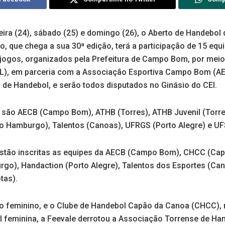
feira (24), sábado (25) e domingo (26), o Aberto de Handebo
o, que chega a sua 30ª edição, terá a participação de 15 equ
 jogos, organizados pela Prefeitura de Campo Bom, por meio
L), em parceria com a Associação Esportiva Campo Bom (AE
de Handebol, e serão todos disputados no Ginásio do CEI.
 são AECB (Campo Bom), ATHB (Torres), ATHB Juvenil (Torr
o Hamburgo), Talentos (Canoas), UFRGS (Porto Alegre) e UF
stão inscritas as equipes da AECB (Campo Bom), CHCC (Cap
go), Handaction (Porto Alegre), Talentos dos Esportes (Ca
tas).
no feminino, e o Clube de Handebol Capão da Canoa (CHCC),
l feminina, a Feevale derrotou a Associação Torrense de Ha