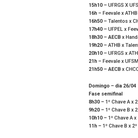
15h10 –
UFRGS X UFS
16h –
Feevale x ATHB 
16h50 –
Talentos x C
17h40 –
UFPEL x Feev
18h30 – AECB
x Hand
19h20 –
ATHB x Talen
20h10 –
UFRGS x ATHB
21h –
Feevale x UFSM
21h50 – AECB
x CHCC
Domingo – dia 26/04
Fase semifinal
8h30 –
1º Chave A x 2
9h20 –
1º Chave B x 2
10h10 –
1º Chave A x 
11h –
1º Chave B x 2º