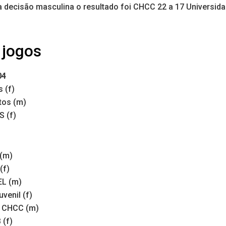
na decisão masculina o resultado foi CHCC 22 a 17 Universid
 jogos
04
 (f)
tos (m)
S (f)
(m)
(f)
EL (m)
venil (f)
x CHCC (m)
 (f)