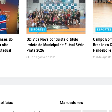
ESPORTES
ESPORTES
nses do
Oxi Vida Nova conquista o título
Campo Bom
 oito
invicto do Municipal de Futsal Série
Brasileiro 
stadual
Prata 2026
Handebol e
3 de agosto de 2026
3 de agosto
otícias
Marcadores