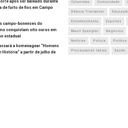
re após ser baleado durante
Colunistas
Comunidade
a de furto de fios em Campo
Débora Trierweiler
Educaçã
Entretenimento
Esportes
es campo-bonenses do
smo conquistam oito ouros em
Mauri Spengler
Negócios
o estadual
Notícias
Polícia
Política
assará a homenagear “Homens
Processando Ideias
Saúde
História” a partir de julho de