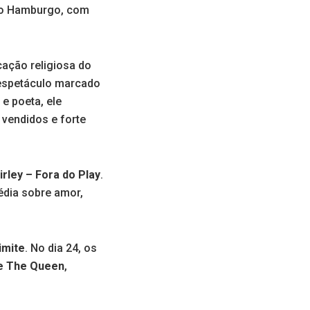
vo Hamburgo, com
ação religiosa do
 espetáculo marcado
 e poeta, ele
 vendidos e forte
irley – Fora do Play
.
édia sobre amor,
imite
. No dia 24, os
e The Queen
,