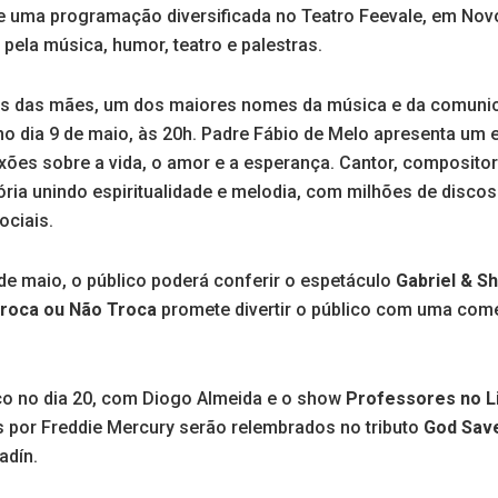
 uma programação diversificada no Teatro Feevale, em No
pela música, humor, teatro e palestras.
s das mães, um dos maiores nomes da música e da comunic
 no dia 9 de maio, às 20h. Padre Fábio de Melo apresenta um
exões sobre a vida, o amor e a esperança. Cantor, compositor
ória unindo espiritualidade e melodia, com milhões de discos
ociais.
 de maio, o público poderá conferir o espetáculo
Gabriel & Sh
roca ou Não Troca
promete divertir o público com uma com
o no dia 20, com Diogo Almeida e o show
Professores no L
s por Freddie Mercury serão relembrados no tributo
God Sav
adín.