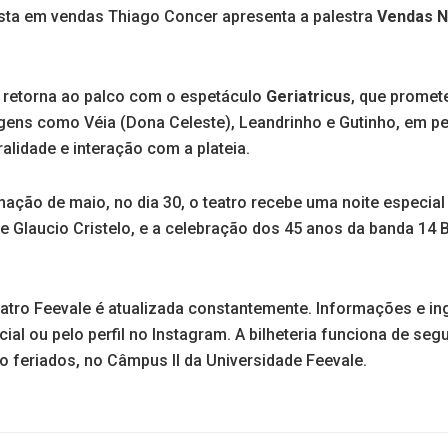
lista em vendas Thiago Concer apresenta a palestra
Vendas N
r retorna ao palco com o espetáculo
Geriatricus
, que promet
ens como Véia (Dona Celeste), Leandrinho e Gutinho, em p
alidade e interação com a plateia.
ação de maio, no dia 30, o teatro recebe uma noite especia
de Glaucio Cristelo, e a celebração dos 45 anos da banda 14 B
tro Feevale é atualizada constantemente. Informações e i
ial ou pelo perfil no Instagram. A bilheteria funciona de seg
o feriados, no Câmpus II da Universidade Feevale.