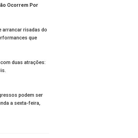
ão Ocorrem Por
e arrancar risadas do
erformances que
l com duas atrações:
is.
ngressos podem ser
unda a sexta-feira,