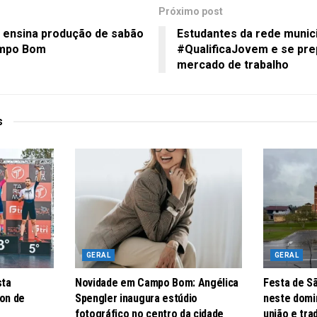
Próximo post
n ensina produção de sabão
Estudantes da rede munici
ampo Bom
#QualificaJovem e se pre
mercado de trabalho
s
GERAL
GERAL
sta
Novidade em Campo Bom: Angélica
Festa de S
lon de
Spengler inaugura estúdio
neste domin
fotográfico no centro da cidade
união e tr