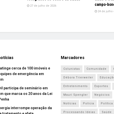
campo-bon
27 de julho de 2026
24 de julho 
otícias
Marcadores
atinge cerca de 100 imóveis e
Colunistas
Comunidade
equipes de emergência em
Débora Trierweiler
Educaçã
om
Entretenimento
Esportes
vil participa de seminário em
 que marca os 20 anos da Lei
Mauri Spengler
Negócios
Penha
Notícias
Polícia
Política
energia interrompe operação da
Processando Ideias
Saúde
e tratamento e afeta