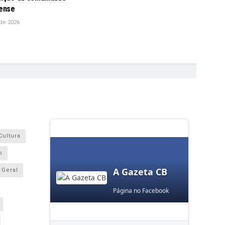
ense
de 2026
Cultura
o
A Gazeta CB
Geral
Página no Facebook