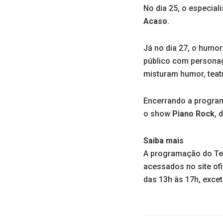
No dia 25, o especia
Acaso
.
Já no dia 27, o humo
público com personag
misturam humor, teatr
Encerrando a program
o show
Piano Rock
, 
Saiba mais
A programação do Tea
acessados no site ofic
das 13h às 17h, excet