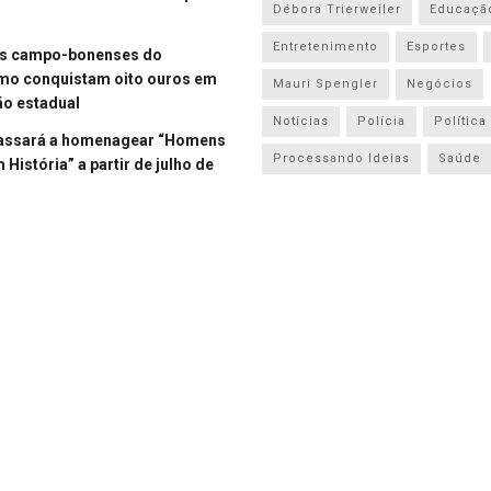
Débora Trierweiler
Educaçã
Entretenimento
Esportes
es campo-bonenses do
smo conquistam oito ouros em
Mauri Spengler
Negócios
o estadual
Notícias
Polícia
Política
assará a homenagear “Homens
Processando Ideias
Saúde
História” a partir de julho de