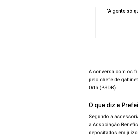
“A gente só q
A conversa com os fu
pelo chefe de gabine
Orth (PSDB).
O que diz a Prefe
Segundo a assessoria
a Associação Benefic
depositados em juíz