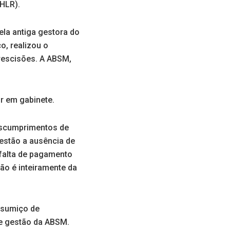
(HLR).
ela antiga gestora do
o, realizou o
 rescisões. A ABSM,
r em gabinete.
descumprimentos de
 estão a ausência de
a falta de pagamento
ção é inteiramente da
 sumiço de
e gestão da ABSM.