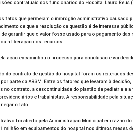
sões contratuais dos funcionários do Hospital Lauro Reus 
aos fatos que permeiam o imbróglio administrativo causado p
ndimento de que a resolução da questão é de interesse públic
im de garantir que o valor fosse usado para o pagamento das
tou a liberação dos recursos.
pela ação encaminhou o processo para conclusão e vai decidi
ão do contrato de gestão do hospital foram os reiterados 
 por parte da ABSM. Entre os fatores que levaram à decisão,
os no contrato, a descontinuidade do plantão de pediatria e 
previdenciários e trabalhistas. A responsabilidade pela situa
negar o fato.
rativo foi aberto pela Administração Municipal em razão do
1 milhão em equipamentos do hospital nos últimos meses d