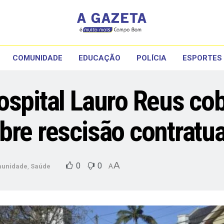
COMUNIDADE
EDUCAÇÃO
POLÍCIA
ESPORTES
ospital Lauro Reus co
bre rescisão contratua
A
0
0
unidade
,
Saúde
A