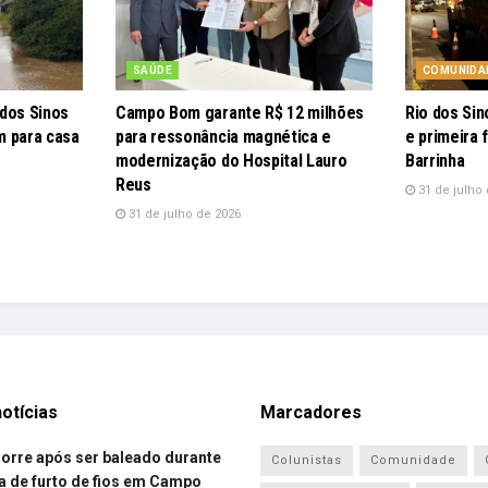
SAÚDE
COMUNIDA
 dos Sinos
Campo Bom garante R$ 12 milhões
Rio dos Sin
m para casa
para ressonância magnética e
e primeira 
modernização do Hospital Lauro
Barrinha
Reus
31 de julho 
31 de julho de 2026
otícias
Marcadores
re após ser baleado durante
Colunistas
Comunidade
a de furto de fios em Campo