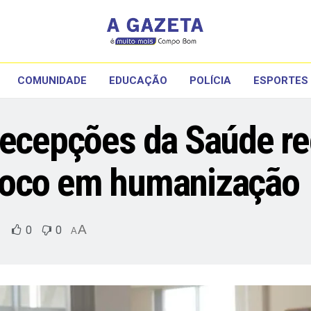
COMUNIDADE
EDUCAÇÃO
POLÍCIA
ESPORTES
recepções da Saúde r
foco em humanização
A
0
0
A