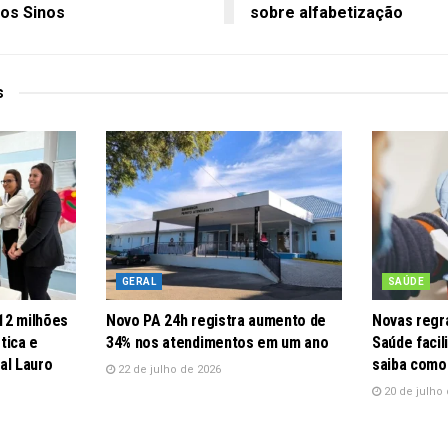
dos Sinos
sobre alfabetização
s
GERAL
SAÚDE
12 milhões
Novo PA 24h registra aumento de
Novas regra
tica e
34% nos atendimentos em um ano
Saúde faci
al Lauro
saiba como
22 de julho de 2026
20 de julho 