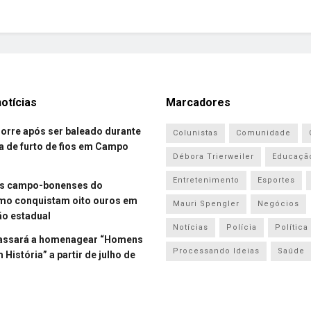
otícias
Marcadores
re após ser baleado durante
Colunistas
Comunidade
a de furto de fios em Campo
Débora Trierweiler
Educaçã
Entretenimento
Esportes
es campo-bonenses do
smo conquistam oito ouros em
Mauri Spengler
Negócios
o estadual
Notícias
Polícia
Política
assará a homenagear “Homens
Processando Ideias
Saúde
História” a partir de julho de