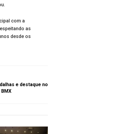
ou.
cipal com a
respeitando as
lunos desde os
alhas e destaque no
e BMX