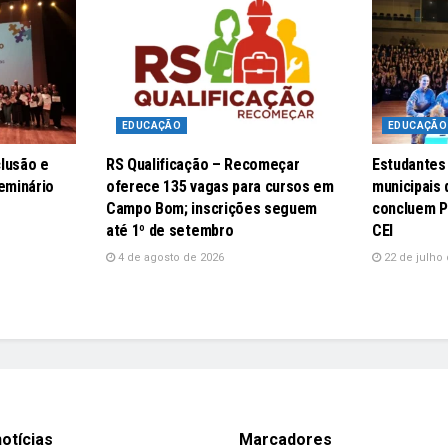
EDUCAÇÃO
EDUCAÇÃO
lusão e
RS Qualificação – Recomeçar
Estudantes
eminário
oferece 135 vagas para cursos em
municipais
Campo Bom; inscrições seguem
concluem P
até 1º de setembro
CEI
4 de agosto de 2026
22 de julho 
otícias
Marcadores