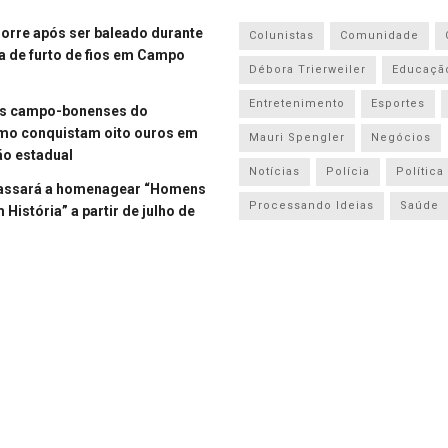
re após ser baleado durante
Colunistas
Comunidade
a de furto de fios em Campo
Débora Trierweiler
Educaçã
Entretenimento
Esportes
es campo-bonenses do
smo conquistam oito ouros em
Mauri Spengler
Negócios
o estadual
Notícias
Polícia
Política
assará a homenagear “Homens
Processando Ideias
Saúde
História” a partir de julho de