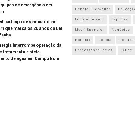
equipes de emergência em
Débora Trierweiler
Educaçã
om
Entretenimento
Esportes
vil participa de seminário em
 que marca os 20 anos da Lei
Mauri Spengler
Negócios
Penha
Notícias
Polícia
Política
energia interrompe operação da
Processando Ideias
Saúde
e tratamento e afeta
mento de água em Campo Bom