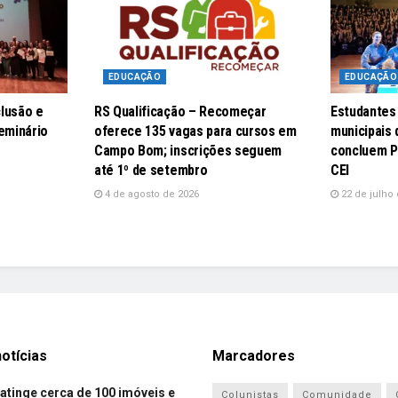
EDUCAÇÃO
EDUCAÇÃO
lusão e
RS Qualificação – Recomeçar
Estudantes
eminário
oferece 135 vagas para cursos em
municipais
Campo Bom; inscrições seguem
concluem P
até 1º de setembro
CEI
4 de agosto de 2026
22 de julho 
otícias
Marcadores
atinge cerca de 100 imóveis e
Colunistas
Comunidade