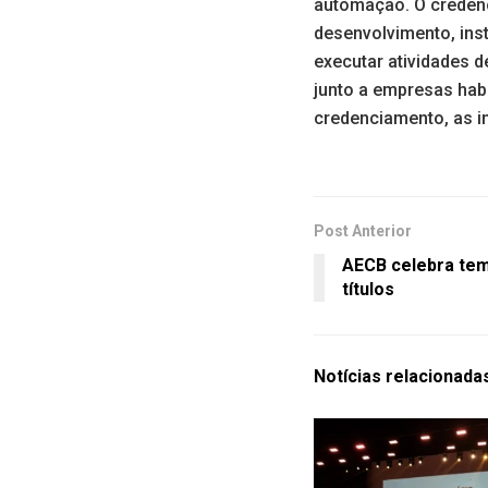
automação. O credenci
desenvolvimento, ins
executar atividades 
junto a empresas habi
credenciamento, as i
Post Anterior
AECB celebra te
títulos
Notícias
relacionada