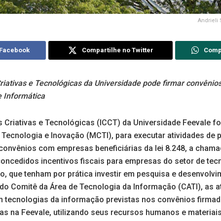
Andrieli
 Facebook
Compartilhe no Twitter
Comp
 Criativas e Tecnológicas da Universidade pode firmar convên
e Informática
as Criativas e Tecnológicas (ICCT) da Universidade Feevale fo
, Tecnologia e Inovação (MCTI), para executar atividades de 
onvênios com empresas beneficiárias da lei 8.248, a chamad
oncedidos incentivos fiscais para empresas do setor de tec
, que tenham por prática investir em pesquisa e desenvolvi
o Comitê da Área de Tecnologia da Informação (CATI), as a
m tecnologias da informação previstas nos convênios firm
s na Feevale, utilizando seus recursos humanos e materiais.