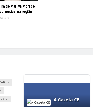
eira de Marilyn Monroe
vo musical na região
de 2026
Cultura
o
A Gazeta CB
Geral