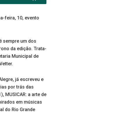
a-feira, 10, evento
 é sempre um dos
rono da edição. Trata-
taria Municipal de
etter.
legre, já escreveu e
ias por trás das
1), MUSICAR: a arte de
spirados em músicas
ral do Rio Grande