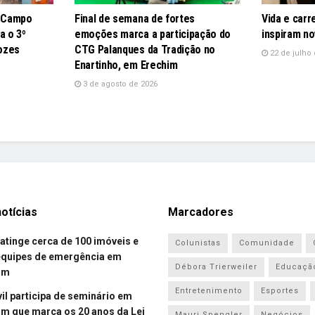
e Campo
Final de semana de fortes
Vida e carr
a o 3º
emoções marca a participação do
inspiram no
ozes
CTG Palanques da Tradição no
22 de julho 
Enartinho, em Erechim
3 de agosto de 2026
otícias
Marcadores
atinge cerca de 100 imóveis e
Colunistas
Comunidade
equipes de emergência em
Débora Trierweiler
Educaçã
om
Entretenimento
Esportes
vil participa de seminário em
 que marca os 20 anos da Lei
Mauri Spengler
Negócios