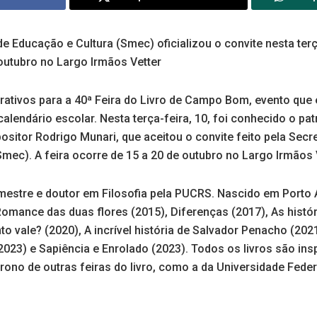
de Educação e Cultura (Smec) oficializou o convite nesta terç
outubro no Largo Irmãos Vetter
tivos para a 40ª Feira do Livro de Campo Bom, evento que
lendário escolar. Nesta terça-feira, 10, foi conhecido o pat
ositor Rodrigo Munari, que aceitou o convite feito pela Secre
mec). A feira ocorre de 15 a 20 de outubro no Largo Irmãos V
mestre e doutor em Filosofia pela PUCRS. Nascido em Porto A
 Romance das duas flores (2015), Diferenças (2017), As histór
o vale? (2020), A incrível história de Salvador Penacho (202
023) e Sapiência e Enrolado (2023). Todos os livros são in
patrono de outras feiras do livro, como a da Universidade Fede