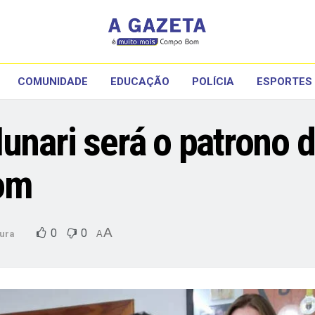
COMUNIDADE
EDUCAÇÃO
POLÍCIA
ESPORTES
unari será o patrono d
om
A
0
0
tura
A