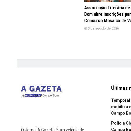
Associação Literária d
Bom abre inscrições par
Concurso Mosaico de V
3 de agosto de 2026
Últimas n
Temporal 
mobiliza 
Campo B
Polícia Ci
Campo Bom
O Jornal A Gazeta é um veículo de