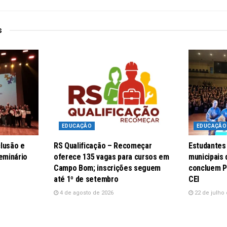
s
EDUCAÇÃO
EDUCAÇÃO
lusão e
RS Qualificação – Recomeçar
Estudantes
eminário
oferece 135 vagas para cursos em
municipais
Campo Bom; inscrições seguem
concluem P
até 1º de setembro
CEI
4 de agosto de 2026
22 de julho 