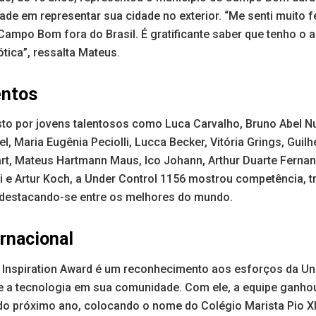
ade em representar sua cidade no exterior. “Me senti muito f
ampo Bom fora do Brasil. É gratificante saber que tenho o 
tica”, ressalta Mateus.
entos
o por jovens talentosos como Luca Carvalho, Bruno Abel N
el, Maria Eugênia Peciolli, Lucca Becker, Vitória Grings, Gui
rt, Mateus Hartmann Maus, Ico Johann, Arthur Duarte Ferna
hi e Artur Koch, a Under Control 1156 mostrou competência, 
, destacando-se entre os melhores do mundo.
rnacional
 Inspiration Award é um reconhecimento aos esforços da Un
 e a tecnologia em sua comunidade. Com ele, a equipe ganho
do próximo ano, colocando o nome do Colégio Marista Pio XII