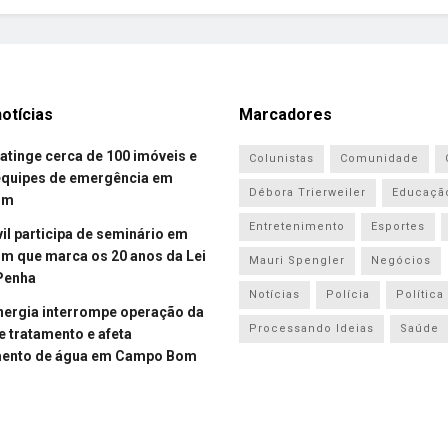
otícias
Marcadores
atinge cerca de 100 imóveis e
Colunistas
Comunidade
equipes de emergência em
Débora Trierweiler
Educaçã
om
Entretenimento
Esportes
vil participa de seminário em
 que marca os 20 anos da Lei
Mauri Spengler
Negócios
Penha
Notícias
Polícia
Política
energia interrompe operação da
Processando Ideias
Saúde
e tratamento e afeta
mento de água em Campo Bom