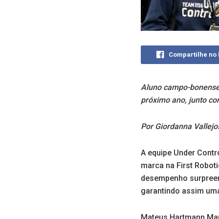
Compartilhe no
Aluno campo-bonense 
próximo ano, junto co
Por Giordanna Vallejo
A equipe Under Contro
marca na First Robot
desempenho surpreend
garantindo assim uma
Mateus Hartmann Mau