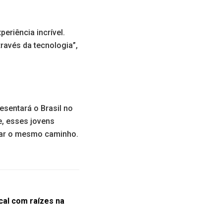
eriência incrível.
través da tecnologia”,
esentará o Brasil no
e, esses jovens
lhar o mesmo caminho.
cal com raízes na