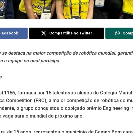
 Facebook
Compartilhe no Twitter
Comp
se destaca na maior competição de robótica mundial, garanti
m a equipe na qual participa
s
l 1156, formada por 15 talentosos alunos do Colégio Marista
ics Competition (FRC), a maior competição de robótica do 
ente, o grupo conquistou o cobiçado prêmio Engineering In
 vaga para o mundial do próximo ano.
s, de 15 anos, representou o município de Campo Bom dura