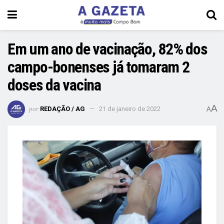
Em um ano de vacinação, 82% dos
campo-bonenses já tomaram 2
doses da vacina
A
por
REDAÇÃO / AG
21 de janeiro de 2022
A